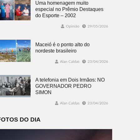
Uma homenagem muito
especial no Prêmio Destaques
do Esporte – 2002
Opinião
29/05/2026
Maceió é o ponto alto do
nordeste brasileiro
Alan Caldas
23/04/2026
A telefonia em Dois Irmãos: NO
GOVERNADOR PEDRO
SIMON
Alan Caldas
23/04/2026
FOTOS DO DIA