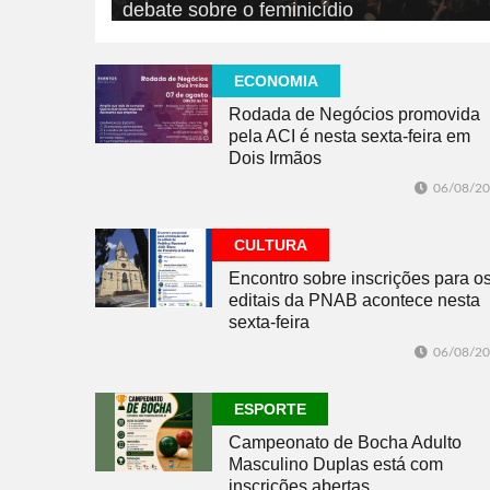
debate sobre o feminicídio
06/08/2026
EDUCAÇÃO
ECONOMIA
Rodada de Negócios promovida
pela ACI é nesta sexta-feira em
Dois Irmãos
06/08/2
CULTURA
Encontro sobre inscrições para o
editais da PNAB acontece nesta
sexta-feira
06/08/2
ESPORTE
Campeonato de Bocha Adulto
Masculino Duplas está com
inscrições abertas