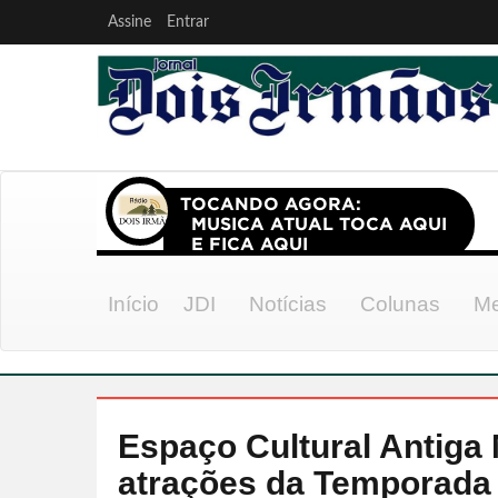
Assine
Entrar
Início
JDI
Notícias
Colunas
Me
Espaço Cultural Antiga 
atrações da Temporada