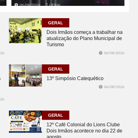
06/08/2026
GERAL
GERAL
Dois Irmãos começa a trabalhar na
atualização do Plano Municipal de
Turismo
026
06/08/2026
GERAL
s
13º Simpósio Catequético
06/08/2026
026
GERAL
12º Café Colonial do Lions Clube
Dois Irmãos acontece no dia 22 de
agosto