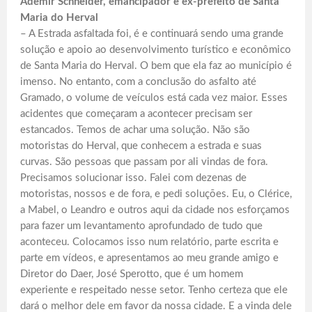
Ademir Schneider, emancipador e ex-prefeito de Santa
Maria do Herval
– A Estrada asfaltada foi, é e continuará sendo uma grande
solução e apoio ao desenvolvimento turístico e econômico
de Santa Maria do Herval. O bem que ela faz ao município é
imenso. No entanto, com a conclusão do asfalto até
Gramado, o volume de veículos está cada vez maior. Esses
acidentes que começaram a acontecer precisam ser
estancados. Temos de achar uma solução. Não são
motoristas do Herval, que conhecem a estrada e suas
curvas. São pessoas que passam por ali vindas de fora.
Precisamos solucionar isso. Falei com dezenas de
motoristas, nossos e de fora, e pedi soluções. Eu, o Clérice,
a Mabel, o Leandro e outros aqui da cidade nos esforçamos
para fazer um levantamento aprofundado de tudo que
aconteceu. Colocamos isso num relatório, parte escrita e
parte em vídeos, e apresentamos ao meu grande amigo e
Diretor do Daer, José Sperotto, que é um homem
experiente e respeitado nesse setor. Tenho certeza que ele
dará o melhor dele em favor da nossa cidade. E a vinda dele