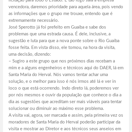
licitação para todo o Estado. E tão logo saia a empresa
vencedora, daremos prioridade para aquela área, pois vendo
as informações que o grupo me trouxe, entendo que é
extremamente necessário.
José Sperotto já foi prefeito em Guaíba e sabe dos
problemas que uma estrada causa. É dele, inclusive, a
sugestão e luta para que a nova ponte sobre o Rio Guaíba
fosse feita. Em vista disso, ele tomou, na hora da visita,
uma decisão, dizendo:
– Sugiro a este grupo que nos próximos dias recebam a
mim e a alguns engenheiros e técnicos aqui do DAER, lá em
Santa Maria do Herval. Nós vamos tentar achar uma
solução, e o melhor para isso é nós irmos até lá e ver in
loco o que está ocorrendo. Indo direto lá, poderemos ver
por nós mesmos e ouvir da população que conhece o dia a
dia as sugestões que acreditam ser mais viáveis para tentar
solucionar ou diminuir ao máximo esse problema.
A visita vai, agora, ser marcada e assim, pela primeira vez os
moradores de Santa Maria do Herval poderão participar da
visita e mostrar ao Diretor e aos técnicos seus anseios em