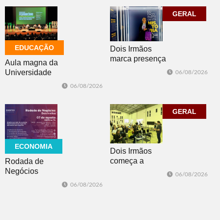
previsão de
nesta sexta-feira
temporais no RS
GERAL
EDUCAÇÃO
Dois Irmãos
marca presença
Aula magna da
no evento
Universidade
06/08/2026
Cidade da
Feevale
06/08/2026
Advocacia em
mobiliza
Porto Alegre
comunidade
acadêmica em
GERAL
debate sobre o
feminicídio
ECONOMIA
Dois Irmãos
começa a
Rodada de
trabalhar na
Negócios
06/08/2026
atualização do
promovida pela
06/08/2026
Plano Municipal
ACI é nesta
de Turismo
sexta-feira em
Dois Irmãos