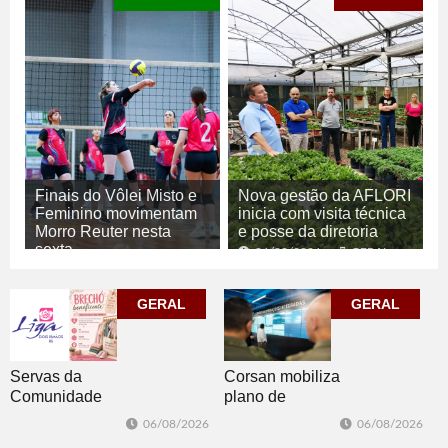
Finais do Vôlei Misto e
Nova gestão da AFLORI
Feminino movimentam
inicia com visita técnica
Morro Reuter nesta
e posse da diretoria
sexta
06/08/2026
GERAL
06/08/2026
ESPORTE
GERAL
GERAL
Corsan mobiliza
Servas da
plano de
Comunidade
contingência
Luterana
06/08/2026
06/08/2026
diante da
realizam brechó