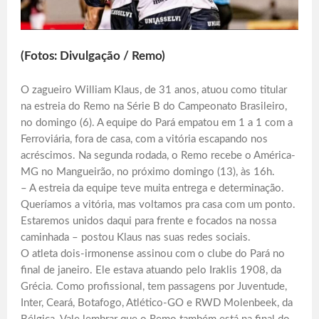
(Fotos: Divulgação / Remo)
O zagueiro William Klaus, de 31 anos, atuou como titular
na estreia do Remo na Série B do Campeonato Brasileiro,
no domingo (6). A equipe do Pará empatou em 1 a 1 com a
Ferroviária, fora de casa, com a vitória escapando nos
acréscimos. Na segunda rodada, o Remo recebe o América-
MG no Mangueirão, no próximo domingo (13), às 16h.
– A estreia da equipe teve muita entrega e determinação.
Queríamos a vitória, mas voltamos pra casa com um ponto.
Estaremos unidos daqui para frente e focados na nossa
caminhada – postou Klaus nas suas redes sociais.
O atleta dois-irmonense assinou com o clube do Pará no
final de janeiro. Ele estava atuando pelo Iraklis 1908, da
Grécia. Como profissional, tem passagens por Juventude,
Inter, Ceará, Botafogo, Atlético-GO e RWD Molenbeek, da