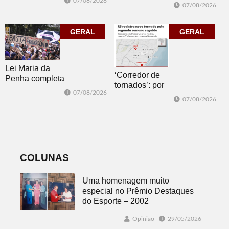
Biblioteca
07/08/2026
07/08/2026
sábado com
Pública com o
mais quatro
clássico “Um
jogos
GERAL
corpo que cai”
GERAL
Lei Maria da
‘Corredor de
Penha completa
tornados’: por
20 anos entre
07/08/2026
que o RS é a 2ª
avanços e
07/08/2026
região do
desafios
mundo mais
favorável ao
fenômeno
COLUNAS
Uma homenagem muito
especial no Prêmio Destaques
do Esporte – 2002
Opinião
29/05/2026