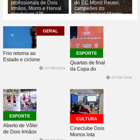
profissionais de Dois
do EC Morro Reuter,
Irmãos, Morro e Herval
campeões do
prestigiam 27ª
Intermunicipal Master
Construsul
65+
07/08/2026
07/08/2026
GERAL
ECONOMIA
ESPORTE
Frio retorna ao
ESPORTE
Estado e ciclone
Quartas de final
se afasta para o
07/08/2026
da Copa do
oceano no fim
Brasil 2026: veja
de semana
07/08/2026
classificados,
datas e detalhes
do sorteio
ESPORTE
CULTURA
Aberto de Vôlei
Cineclube Dois
de Dois Irmãos
Morros lota
segue neste