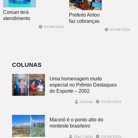
Corsan terá
Prefeito Airton
atendimento
faz cobranças
presencial em
sobre problemas
05/08/2026
05/08/2026
Morro Reuter
no
nas quartas-
abastecimento
feiras
de água
COLUNAS
Uma homenagem muito
especial no Prêmio Destaques
do Esporte – 2002
Opinião
29/05/2026
Maceió é o ponto alto do
nordeste brasileiro
Alan Caldas
23/04/2026