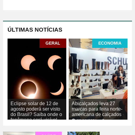
ÚLTIMAS NOTÍCIAS
GERAL
ECONOMIA
Eclipse solar de 12 de
Abicalçados leva 27
agosto poderá ser visto
marcas para feira norte-
do Brasil? Saiba onde o
americana de calçados
fenômeno será visível
05/08/2026
ECONOMIA
05/08/2026
GERAL