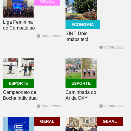
SAÚDE
Liga Feminina
ECONOMIA
de Combate ao
SINE Dois
Câncer lança
05/08/2026
Irmãos terá
nova camiseta
seleção com 10
de
05/08/2026
oportunidades
conscientização
de emprego no
dia 10
ESPORTE
ESPORTE
Campeonato de
Caminhada do
Bocha Individual
Ar da OXY
conhece seus
reúne mais de
05/08/2026
05/08/2026
campeões em
150
Dois Irmãos
participantes em
GERAL
Morro Reuter
GERAL