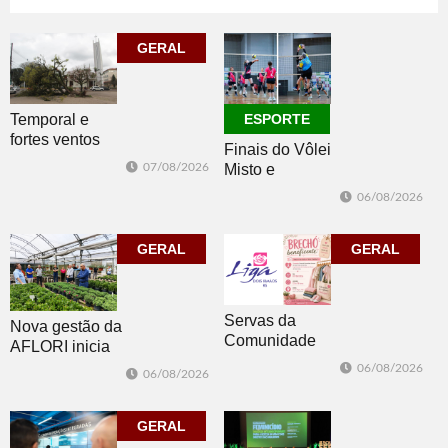
07/08/2026
GERAL
07/08/2026
POLÍTICA
GERAL
Temporal e
ESPORTE
fortes ventos
Finais do Vôlei
derrubam
07/08/2026
Misto e
árvores e
Feminino
deixam parte da
06/08/2026
movimentam
cidade sem luz
Morro Reuter
GERAL
nesta sexta
GERAL
Servas da
Nova gestão da
Comunidade
AFLORI inicia
Luterana
com visita
06/08/2026
06/08/2026
realizam brechó
técnica e posse
nesta sexta-feira
da diretoria
GERAL