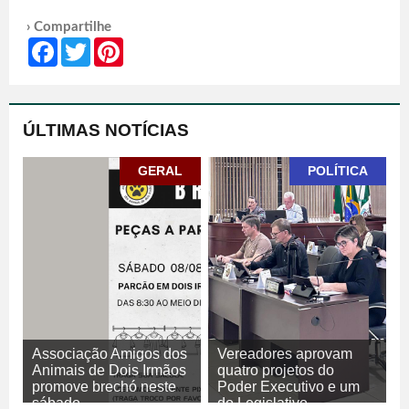
› Compartilhe
Facebook
Twitter
Pinterest
ÚLTIMAS NOTÍCIAS
GERAL
POLÍTICA
Associação Amigos dos
Vereadores aprovam
Animais de Dois Irmãos
quatro projetos do
promove brechó neste
Poder Executivo e um
sábado
do Legislativo