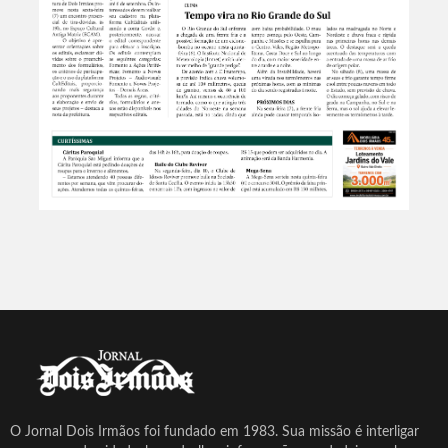
O Jornal Dois Irmãos foi fundado em 1983. Sua missão é interligar