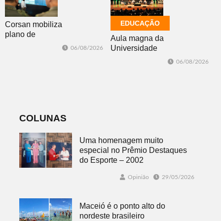
EDUCAÇÃO
Corsan mobiliza
plano de
Aula magna da
contingência
Universidade
06/08/2026
diante da
Feevale
06/08/2026
previsão de
mobiliza
temporais no RS
comunidade
acadêmica em
debate sobre o
feminicídio
COLUNAS
Uma homenagem muito
especial no Prêmio Destaques
do Esporte – 2002
Opinião
29/05/2026
Maceió é o ponto alto do
nordeste brasileiro