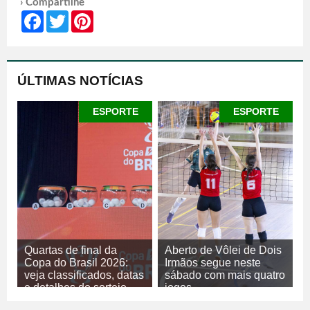
› Compartilhe
Facebook
Twitter
Pinterest
ÚLTIMAS NOTÍCIAS
ESPORTE
ESPORTE
Quartas de final da
Aberto de Vôlei de Dois
Copa do Brasil 2026:
Irmãos segue neste
veja classificados, datas
sábado com mais quatro
e detalhes do sorteio
jogos
07/08/2026
07/08/2026