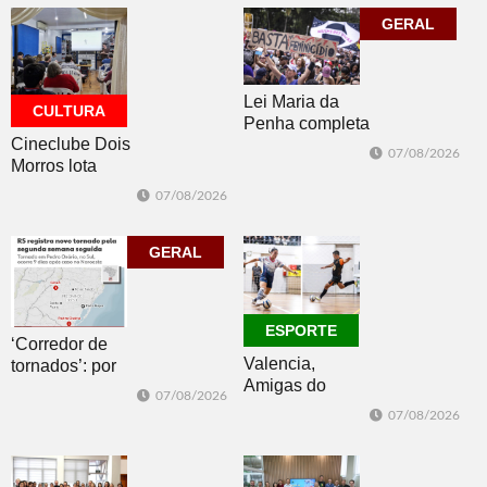
ESPORTE
ESPORTE
GERAL
Lei Maria da
CULTURA
Penha completa
Cineclube Dois
20 anos entre
07/08/2026
Morros lota
avanços e
Biblioteca
desafios
07/08/2026
Pública com o
clássico “Um
corpo que cai”
GERAL
ESPORTE
‘Corredor de
Valencia,
tornados’: por
Amigas do
que o RS é a 2ª
07/08/2026
Copo, Los
região do
07/08/2026
Bandoleros e
mundo mais
Green Brush
favorável ao
vencem no
fenômeno