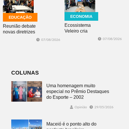
futsal
ECONOMIA
EDUCAÇÃO
Ecossistema
Reunião debate
Veleiro cria
novas diretrizes
Núcleo para
para a
07/08/2026
07/08/2026
posicionar Dois
Educação
Irmãos como
Especial na
cidade
perspectiva
globalmente
inclusiva
conectada
COLUNAS
Uma homenagem muito
especial no Prêmio Destaques
do Esporte – 2002
Opinião
29/05/2026
Maceió é o ponto alto do