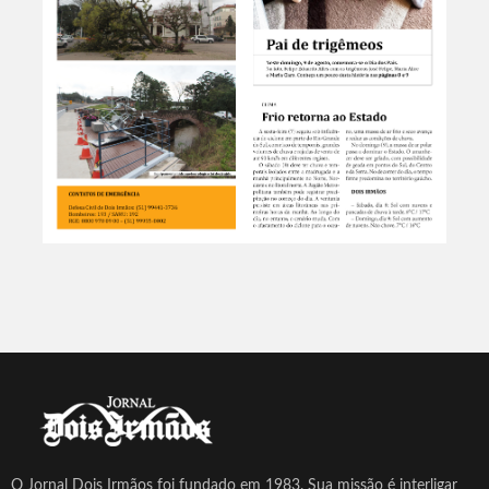
O Jornal Dois Irmãos foi fundado em 1983. Sua missão é interligar