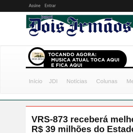
Assine
Entrar
Início
JDI
Notícias
Colunas
Me
VRS-873 receberá melho
R$ 39 milhões do Estad