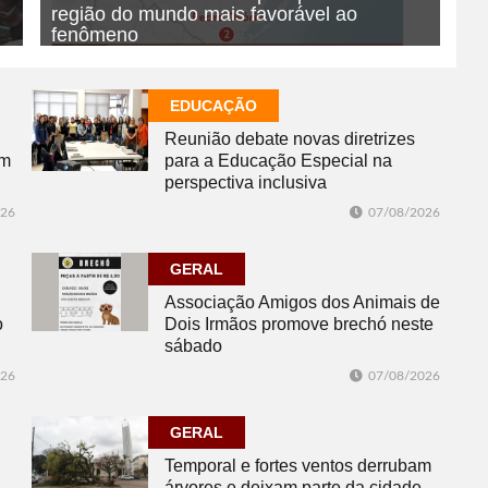
região do mundo mais favorável ao
fenômeno
07/08/2026
GERAL
EDUCAÇÃO
Reunião debate novas diretrizes
em
para a Educação Especial na
perspectiva inclusiva
026
07/08/2026
GERAL
Associação Amigos dos Animais de
o
Dois Irmãos promove brechó neste
sábado
026
07/08/2026
GERAL
Temporal e fortes ventos derrubam
árvores e deixam parte da cidade