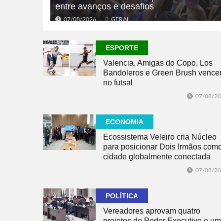
entre avanços e desafios
07/08/2026
GERAL
ESPORTE
Valencia, Amigas do Copo, Los
Bandoleros e Green Brush venc
no futsal
07/08/2
ECONOMIA
Ecossistema Veleiro cria Núcleo
para posicionar Dois Irmãos com
cidade globalmente conectada
07/08/2
POLÍTICA
Vereadores aprovam quatro
projetos do Poder Executivo e um