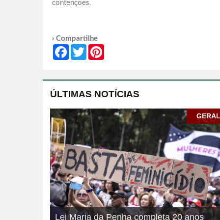
contenções.
› Compartilhe
Facebook
Twitter
Pinterest
ÚLTIMAS NOTÍCIAS
GERA
Lei Maria da Penha completa 20 anos