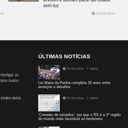
sem luz
026
07/08/2026
ÚLTIMAS NOTÍCIAS
07/08/2026
GERAL
terligar as
sobre todos
Lei Maria da Penha completa 20 anos entre
avanços e desafios
SAIBA MAIS
07/08/2026
GERAL
‘Corredor de tornados’: por que o RS é a 2ª região
do mundo mais favorável ao fenômeno