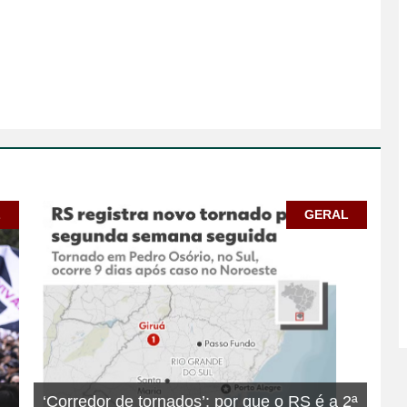
L
GERAL
‘Corredor de tornados’: por que o RS é a 2ª