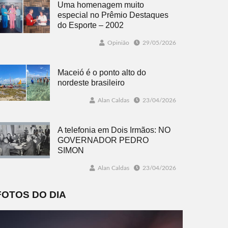
Uma homenagem muito
especial no Prêmio Destaques
do Esporte – 2002
Opinião
29/05/2026
Maceió é o ponto alto do
nordeste brasileiro
Alan Caldas
23/04/2026
A telefonia em Dois Irmãos: NO
GOVERNADOR PEDRO
SIMON
Alan Caldas
23/04/2026
FOTOS DO DIA