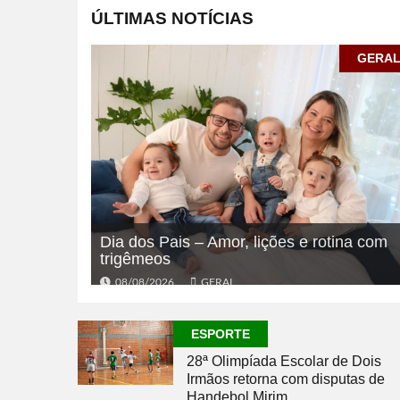
ÚLTIMAS NOTÍCIAS
GERA
Dia dos Pais – Amor, lições e rotina com
trigêmeos
08/08/2026
GERAL
ESPORTE
28ª Olimpíada Escolar de Dois
Irmãos retorna com disputas de
Handebol Mirim