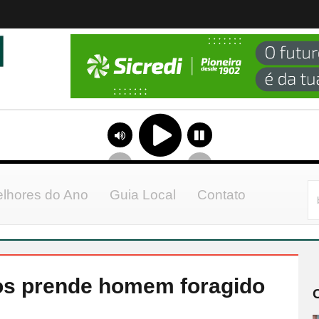
lhores do Ano
Guia Local
Contato
os prende homem foragido