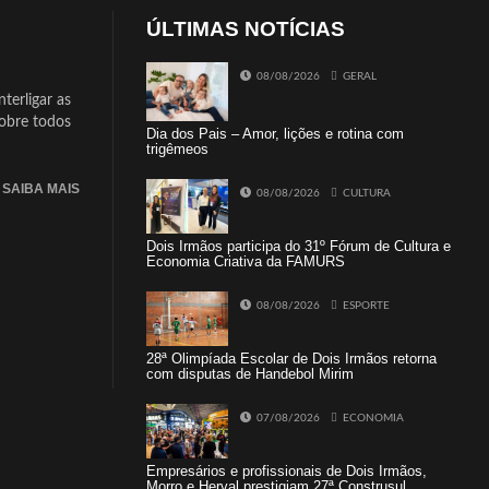
ÚLTIMAS NOTÍCIAS
08/08/2026
GERAL
terligar as
sobre todos
Dia dos Pais – Amor, lições e rotina com
trigêmeos
SAIBA MAIS
08/08/2026
CULTURA
Dois Irmãos participa do 31º Fórum de Cultura e
Economia Criativa da FAMURS
08/08/2026
ESPORTE
28ª Olimpíada Escolar de Dois Irmãos retorna
com disputas de Handebol Mirim
07/08/2026
ECONOMIA
Empresários e profissionais de Dois Irmãos,
Morro e Herval prestigiam 27ª Construsul