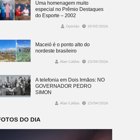
Uma homenagem muito
especial no Prêmio Destaques
do Esporte – 2002
Opinião
29/05/2026
Maceió é o ponto alto do
nordeste brasileiro
Alan Caldas
23/04/2026
A telefonia em Dois Irmãos: NO
GOVERNADOR PEDRO
SIMON
Alan Caldas
23/04/2026
FOTOS DO DIA