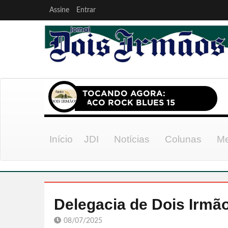
Assine
Entrar
Início
JDI
Notícias
Colunas
Me
Delegacia de Dois Irmã
08/07/2025