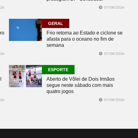
026
07/08/2026
GERAL
ro
Frio retorna ao Estado e ciclone se
afasta para o oceano no fim de
semana
026
07/08/2026
ESPORTE
l
Aberto de Vôlei de Dois Irmãos
segue neste sábado com mais
quatro jogos
026
07/08/2026