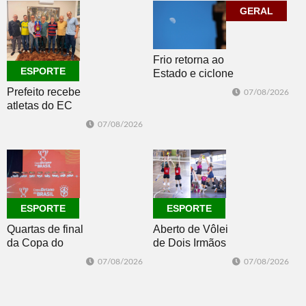
Construsul
GERAL
Frio retorna ao
ESPORTE
Estado e ciclone
se afasta para o
Prefeito recebe
07/08/2026
oceano no fim
atletas do EC
de semana
Morro Reuter,
07/08/2026
campeões do
Intermunicipal
Master 65+
ESPORTE
ESPORTE
Quartas de final
Aberto de Vôlei
da Copa do
de Dois Irmãos
Brasil 2026: veja
segue neste
07/08/2026
07/08/2026
classificados,
sábado com
datas e detalhes
mais quatro
do sorteio
jogos