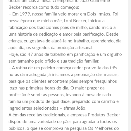
outras delícias à mesa. O empresário João Guilherme
Becker recorda como tudo começou:
– Em 1979, nossa família veio morar em Dois Irmãos. Foi
nessa época que minha mãe, Loni Becker, iniciou a
fabricação dos tradicionais pães de milho, dando início a
uma história de dedicação e amor pela panificação. Desde
criança, eu gostava de ajudá-la no trabalho, aprendendo, dia
após dia, os segredos da produção artesanal.
Hoje, são 47 anos de trabalho em panificação e um orgulho
sem tamanho pelo ofício e sua tradição familiar.
– A rotina de um padeiro começa cedo: por volta das três
horas da madrugada já iniciamos a preparação das massas,
para que os clientes encontrem pães sempre fresquinhos
logo nas primeiras horas do dia. O maior prazer da
profissão é servir as pessoas, levando à mesa de cada
família um produto de qualidade, preparado com carinho e
ingredientes selecionados – afirma João.
Além das receitas tradicionais, a empresa Produtos Becker
dispõe de uma variedade de pães para agradar a todos os
públicos, o que se comprova na pesquisa Os Melhores do