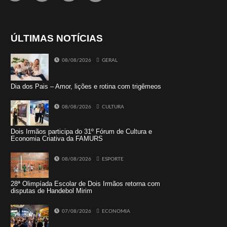
ÚLTIMAS NOTÍCIAS
08/08/2026
GERAL
Dia dos Pais – Amor, lições e rotina com trigêmeos
08/08/2026
CULTURA
Dois Irmãos participa do 31º Fórum de Cultura e
Economia Criativa da FAMURS
08/08/2026
ESPORTE
28ª Olimpíada Escolar de Dois Irmãos retorna com
disputas de Handebol Mirim
07/08/2026
ECONOMIA