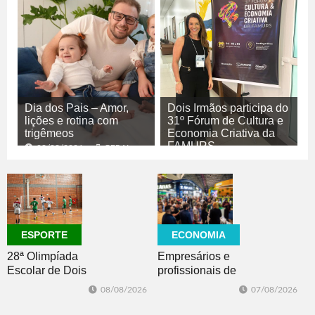
Dia dos Pais – Amor,
Dois Irmãos participa do
lições e rotina com
31º Fórum de Cultura e
trigêmeos
Economia Criativa da
FAMURS
08/08/2026
GERAL
08/08/2026
CULTURA
ECONOMIA
ESPORTE
Empresários e
28ª Olimpíada
profissionais de
Escolar de Dois
Dois Irmãos,
Irmãos retorna
07/08/2026
08/08/2026
Morro e Herval
com disputas de
prestigiam 27ª
Handebol Mirim