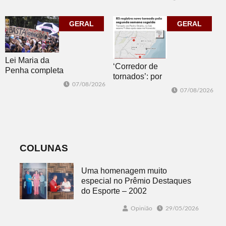
Pública com o
mais quatro
clássico “Um
jogos
GERAL
corpo que cai”
GERAL
Lei Maria da
‘Corredor de
Penha completa
tornados’: por
20 anos entre
07/08/2026
que o RS é a 2ª
avanços e
07/08/2026
região do
desafios
mundo mais
favorável ao
fenômeno
COLUNAS
Uma homenagem muito
especial no Prêmio Destaques
do Esporte – 2002
Opinião
29/05/2026