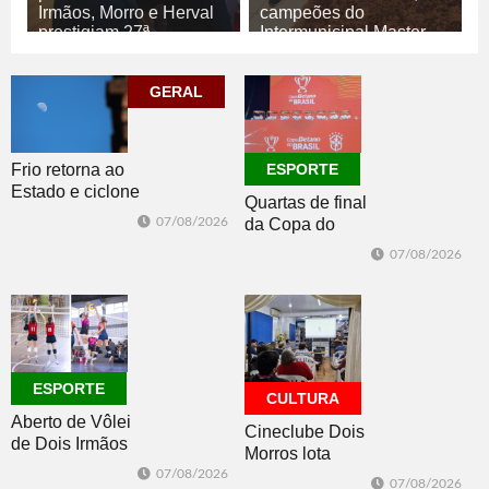
Irmãos, Morro e Herval
campeões do
prestigiam 27ª
Intermunicipal Master
Construsul
65+
07/08/2026
07/08/2026
GERAL
ECONOMIA
ESPORTE
Frio retorna ao
ESPORTE
Estado e ciclone
Quartas de final
se afasta para o
07/08/2026
da Copa do
oceano no fim
Brasil 2026: veja
de semana
07/08/2026
classificados,
datas e detalhes
do sorteio
ESPORTE
CULTURA
Aberto de Vôlei
Cineclube Dois
de Dois Irmãos
Morros lota
segue neste
Biblioteca
07/08/2026
07/08/2026
sábado com