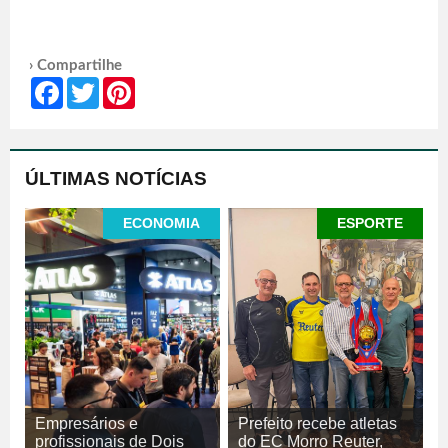
› Compartilhe
Facebook
Twitter
Pinterest
ÚLTIMAS NOTÍCIAS
ECONOMIA
ESPORTE
Empresários e
Prefeito recebe atletas
profissionais de Dois
do EC Morro Reuter,