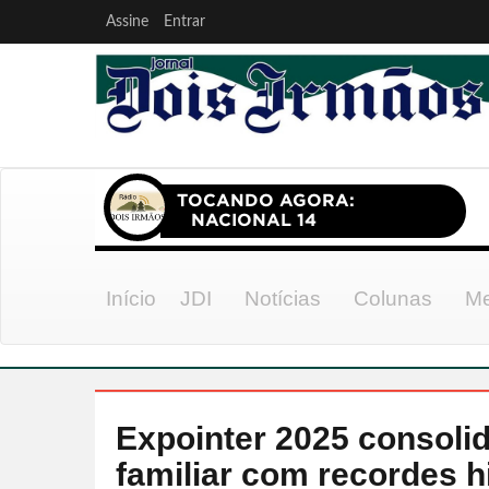
Assine
Entrar
Início
JDI
Notícias
Colunas
Me
Expointer 2025 consolid
familiar com recordes h