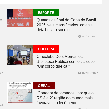
07/08/2026
ESPORTE
ESPORTE
se
Quartas de final da Copa do Brasil
2026: veja classificados, datas e
detalhes do sorteio
026
07/08/2026
CULTURA
Cineclube Dois Morros lota
Biblioteca Pública com o clássico
“Um corpo que cai”
026
07/08/2026
GERAL
‘Corredor de tornados’: por que o
RS é a 2ª região do mundo mais
favorável ao fenômeno
026