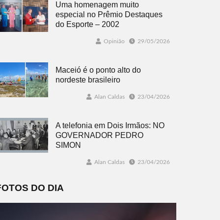
Uma homenagem muito
especial no Prêmio Destaques
do Esporte – 2002
Opinião
29/05/2026
Maceió é o ponto alto do
nordeste brasileiro
Alan Caldas
23/04/2026
A telefonia em Dois Irmãos: NO
GOVERNADOR PEDRO
SIMON
Alan Caldas
23/04/2026
FOTOS DO DIA