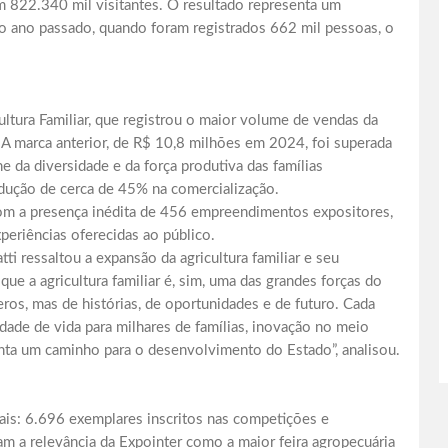
 822.340 mil visitantes. O resultado representa um
o ano passado, quando foram registrados 662 mil pessoas, o
ultura Familiar, que registrou o maior volume de vendas da
 A marca anterior, de R$ 10,8 milhões em 2024, foi superada
 da diversidade e da força produtiva das famílias
redução de cerca de 45% na comercialização.
com a presença inédita de 456 empreendimentos expositores,
periências oferecidas ao público.
i ressaltou a expansão da agricultura familiar e seu
que a agricultura familiar é, sim, uma das grandes forças do
os, mas de histórias, de oportunidades e de futuro. Cada
idade de vida para milhares de famílias, inovação no meio
esenta um caminho para o desenvolvimento do Estado”, analisou.
mais: 6.696 exemplares inscritos nas competições e
am a relevância da Expointer como a maior feira agropecuária