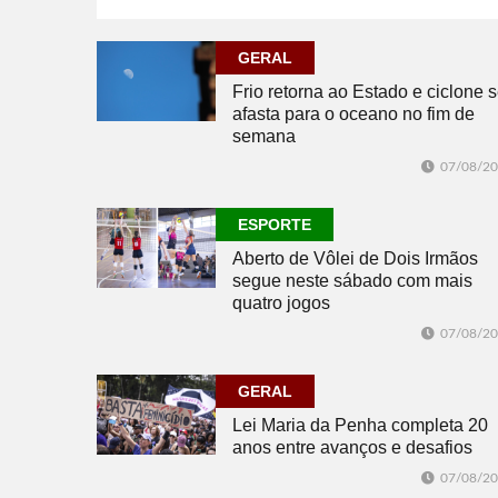
07/08/2026
ECONOMIA
GERAL
Frio retorna ao Estado e ciclone 
afasta para o oceano no fim de
semana
07/08/2
ESPORTE
Aberto de Vôlei de Dois Irmãos
segue neste sábado com mais
quatro jogos
07/08/2
GERAL
Lei Maria da Penha completa 20
anos entre avanços e desafios
07/08/2