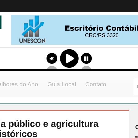
lhores do Ano
Guia Local
Contato
a público e agricultura
istóricos