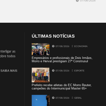
07/08/2026
ÚLTIMAS NOTÍCIAS
07/08/2026
ECONOMIA
terligar as
sobre todos
Empresários e profissionais de Dois Irmãos,
Morro e Herval prestigiam 27ª Construsul
SAIBA MAIS
07/08/2026
ESPORTE
Prefeito recebe atletas do EC Morro Reuter,
campeões do Intermunicipal Master 65+
07/08/2026
GERAL