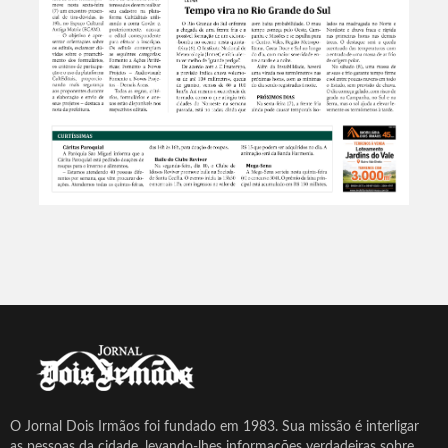
O Jornal Dois Irmãos foi fundado em 1983. Sua missão é interligar
as pessoas da cidade, levando-lhes informações verdadeiras sobre