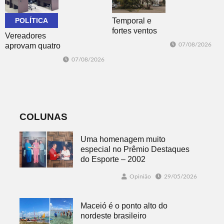
conectada
POLÍTICA
Temporal e
fortes ventos
Vereadores
derrubam
aprovam quatro
07/08/2026
árvores e
projetos do
07/08/2026
deixam parte da
Poder Executivo
cidade sem luz
e um do
Legislativo
COLUNAS
Uma homenagem muito
especial no Prêmio Destaques
do Esporte – 2002
Opinião
29/05/2026
Maceió é o ponto alto do
nordeste brasileiro