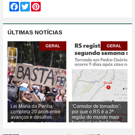
Facebook
Twitter
Pinterest
ÚLTIMAS NOTÍCIAS
GERAL
GERAL
Lei Maria da Penha
‘Corredor de tornados’:
completa 20 anos entre
por que o RS é a 2ª
avanços e desafios
região do mundo mais
favorável ao fenômeno
07/08/2026
GERAL
07/08/2026
GERAL