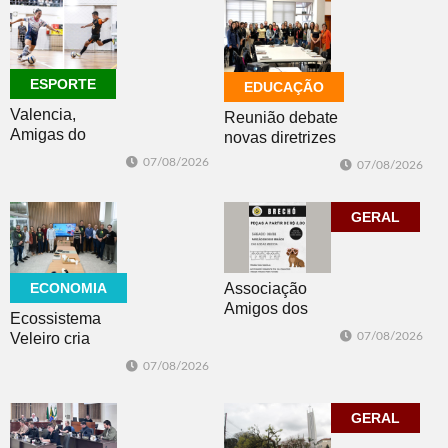
ESPORTE
EDUCAÇÃO
Valencia,
Reunião debate
Amigas do
novas diretrizes
Copo, Los
para a
07/08/2026
07/08/2026
Bandoleros e
Educação
Green Brush
Especial na
vencem no
perspectiva
GERAL
futsal
inclusiva
ECONOMIA
Associação
Amigos dos
Ecossistema
Animais de Dois
Veleiro cria
07/08/2026
Irmãos promove
Núcleo para
07/08/2026
brechó neste
posicionar Dois
sábado
Irmãos como
cidade
GERAL
globalmente