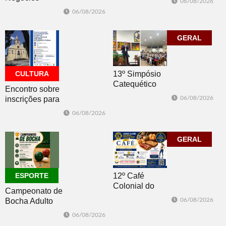
06/08/2026
atualização do
promovida pela
06/08/2026
Plano Municipal
ACI é nesta
de Turismo
sexta-feira em
Dois Irmãos
GERAL
CULTURA
13º Simpósio
Catequético
Encontro sobre
inscrições para
06/08/2026
os editais da
06/08/2026
PNAB acontece
nesta sexta-feira
GERAL
ESPORTE
12º Café
Colonial do
Campeonato de
Lions Clube
Bocha Adulto
06/08/2026
Dois Irmãos
Masculino
06/08/2026
acontece no dia
Duplas está com