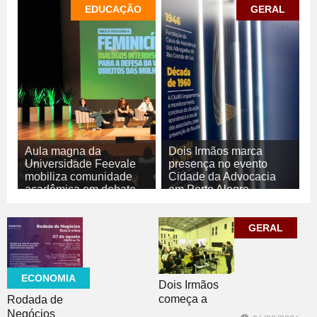
EDUCAÇÃO
GERAL
Aula magna da
Dois Irmãos marca
Universidade Feevale
presença no evento
mobiliza comunidade
Cidade da Advocacia
acadêmica em debate
em Porto Alegre
sobre o feminicídio
06/08/2026
GERAL
06/08/2026
GERAL
EDUCAÇÃO
ECONOMIA
Dois Irmãos
começa a
Rodada de
trabalhar na
Negócios