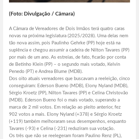
(Foto: Divulgação / Câmara)
A Câmara de Vereadores de Dois Irmãos terá quatro caras
novas na próxima legislatura (2025/2028). Uma delas nem
tão nova assim, pois Paulinho Gehrke (PP) hoje está na
suplência e chegou assumir a cadeira de Nilton Tavares (PP)
por mais de um ano. As estreias, de fato, ficarão por conta
de Betinho Klein (PP) – o segundo mais votado, Kelvin
Penedo (PT) e Andrea Blume (MDB).
Dos oito atuais vereadores que buscavam a reeleição, cinco
conseguiram: Ederson Bueno (MDB), Elony Nyland (MDB),
Sérgio Kroetz (PP), Nilton Tavares (PP) e Celina Christovão
(MDB). Ederson Bueno foi o mais votado, superando a
marca de 2 mil votos. Em relação ao pleito anterior, fez
902 votos a mais. Elony Nyland (+378) e Sérgio Kroetz
(+119) também melhoraram seus desempenhos, enquanto
Tavares (-93) e Celina (-231) reduziram sua votação.
Os três que não se reelegeram foram Paulino Renz (PL),