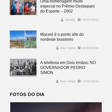
Uma homenagem muito
especial no Prêmio Destaques
do Esporte – 2002
Opinião
29/05/2026
Maceió é o ponto alto do
nordeste brasileiro
Alan Caldas
23/04/2026
A telefonia em Dois Irmãos: NO
GOVERNADOR PEDRO
SIMON
Alan Caldas
23/04/2026
FOTOS DO DIA