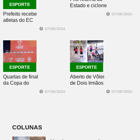
ESPORTE
Estado e ciclone
se afasta para o
Prefeito recebe
07/08/2026
oceano no fim
atletas do EC
de semana
Morro Reuter,
07/08/2026
campeões do
Intermunicipal
Master 65+
ESPORTE
ESPORTE
Quartas de final
Aberto de Vôlei
da Copa do
de Dois Irmãos
Brasil 2026: veja
segue neste
07/08/2026
07/08/2026
classificados,
sábado com
datas e detalhes
mais quatro
do sorteio
jogos
COLUNAS