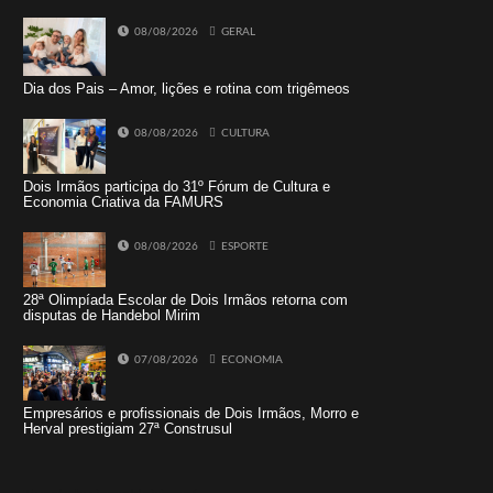
08/08/2026
GERAL
Dia dos Pais – Amor, lições e rotina com trigêmeos
08/08/2026
CULTURA
Dois Irmãos participa do 31º Fórum de Cultura e
Economia Criativa da FAMURS
08/08/2026
ESPORTE
28ª Olimpíada Escolar de Dois Irmãos retorna com
disputas de Handebol Mirim
07/08/2026
ECONOMIA
Empresários e profissionais de Dois Irmãos, Morro e
Herval prestigiam 27ª Construsul