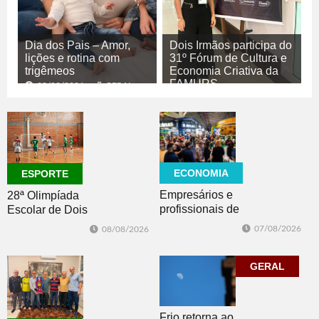
Dia dos Pais – Amor,
Dois Irmãos participa do
lições e rotina com
31º Fórum de Cultura e
trigêmeos
Economia Criativa da
FAMURS
08/08/2026
GERAL
08/08/2026
CULTURA
ECONOMIA
ESPORTE
Empresários e
28ª Olimpíada
profissionais de
Escolar de Dois
Dois Irmãos,
Irmãos retorna
07/08/2026
08/08/2026
Morro e Herval
com disputas de
prestigiam 27ª
Handebol Mirim
Construsul
GERAL
Frio retorna ao