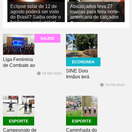
Eclipse solar de 12 de
Abicalçados leva 27
agosto poderá ser visto
marcas para feira norte-
do Brasil? Saiba onde o
americana de calçados
fenômeno será visível
05/08/2026
ECONOMIA
05/08/2026
GERAL
SAÚDE
Liga Feminina
ECONOMIA
de Combate ao
SINE Dois
Câncer lança
05/08/2026
Irmãos terá
nova camiseta
seleção com 10
de
05/08/2026
oportunidades
conscientização
de emprego no
dia 10
ESPORTE
ESPORTE
Campeonato de
Caminhada do