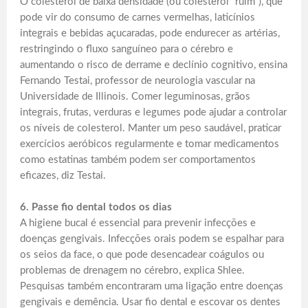
O colesterol de baixa densidade (ou colesterol “ruim”), que
pode vir do consumo de carnes vermelhas, laticínios
integrais e bebidas açucaradas, pode endurecer as artérias,
restringindo o fluxo sanguíneo para o cérebro e
aumentando o risco de derrame e declínio cognitivo, ensina
Fernando Testai, professor de neurologia vascular na
Universidade de Illinois. Comer leguminosas, grãos
integrais, frutas, verduras e legumes pode ajudar a controlar
os níveis de colesterol. Manter um peso saudável, praticar
exercícios aeróbicos regularmente e tomar medicamentos
como estatinas também podem ser comportamentos
eficazes, diz Testai.
6. Passe fio dental todos os dias
A higiene bucal é essencial para prevenir infecções e
doenças gengivais. Infecções orais podem se espalhar para
os seios da face, o que pode desencadear coágulos ou
problemas de drenagem no cérebro, explica Shlee.
Pesquisas também encontraram uma ligação entre doenças
gengivais e demência. Usar fio dental e escovar os dentes