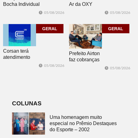
Bocha Individual
Ar da OXY
conhece seus
reúne mais de
05/08/2026
05/08/2026
campeões em
150
Dois Irmãos
participantes em
GERAL
Morro Reuter
GERAL
Corsan terá
Prefeito Airton
atendimento
faz cobranças
presencial em
sobre problemas
05/08/2026
05/08/2026
Morro Reuter
no
nas quartas-
abastecimento
feiras
de água
COLUNAS
Uma homenagem muito
especial no Prêmio Destaques
do Esporte – 2002