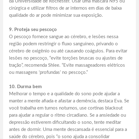
da Universidade de Rochester. Usar uma máscara N95 ou
cirúrgica e utilizar filtros de ar internos em dias de baixa
qualidade do ar pode minimizar sua exposição.
9. Proteja seu pescoço
O pescoço fornece sangue ao cérebro, e lesões nessa
região podem restringir o fluxo sanguíneo, privando o
cérebro de oxigênio ou até causando coágulos. Para evitar
lesões no pescoço, “evite torções bruscas ou ajustes de
tração”, recomenda Shlee. “Evite massageadores elétricos
ou massagens ‘profundas’ no pescoço.”
10. Durma bem
Melhorar o tempo e a qualidade do sono pode ajudar a
manter a mente afiada e afastar a demência, destaca Eva. Se
você trabalha em turnos noturnos, use cortinas blackout
para ajudar a regular o ritmo circadiano. Se a ansiedade ou
depressão estiverem dificultando o sono, tente meditar
antes de dormir. Uma mente descansada é essencial para a
saúde do cérebro, pois “o sono ajuda a consolidar