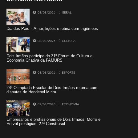
08/08/2026
GERAL
Dia dos Pais – Amor, lições e rotina com trigêmeos
08/08/2026
CULTURA
Dois Irmãos participa do 31º Fórum de Cultura e
Economia Criativa da FAMURS
08/08/2026
ESPORTE
28ª Olimpíada Escolar de Dois Irmãos retorna com
disputas de Handebol Mirim
07/08/2026
ECONOMIA
Empresários e profissionais de Dois Irmãos, Morro e
Herval prestigiam 27ª Construsul