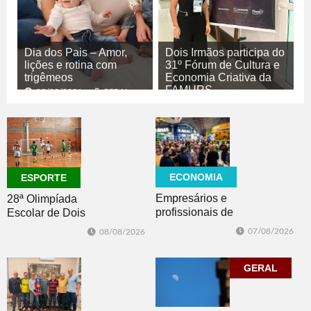
Dia dos Pais – Amor,
Dois Irmãos participa do
lições e rotina com
31º Fórum de Cultura e
trigêmeos
Economia Criativa da
FAMURS
08/08/2026
GERAL
08/08/2026
CULTURA
ECONOMIA
ESPORTE
Empresários e
28ª Olimpíada
profissionais de
Escolar de Dois
Dois Irmãos,
Irmãos retorna
07/08/2026
08/08/2026
Morro e Herval
com disputas de
prestigiam 27ª
Handebol Mirim
Construsul
GERAL