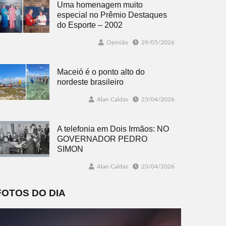
Uma homenagem muito
especial no Prêmio Destaques
do Esporte – 2002
Opinião
29/05/2026
Maceió é o ponto alto do
nordeste brasileiro
Alan Caldas
23/04/2026
A telefonia em Dois Irmãos: NO
GOVERNADOR PEDRO
SIMON
Alan Caldas
23/04/2026
FOTOS DO DIA