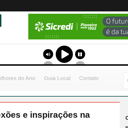
lhores do Ano
Guia Local
Contato
xões e inspirações na