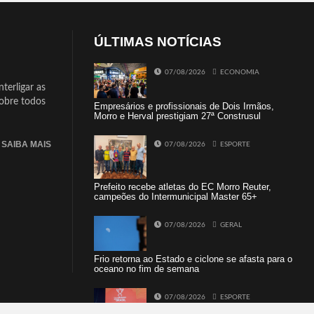
ÚLTIMAS NOTÍCIAS
07/08/2026
ECONOMIA
terligar as
sobre todos
Empresários e profissionais de Dois Irmãos,
Morro e Herval prestigiam 27ª Construsul
SAIBA MAIS
07/08/2026
ESPORTE
Prefeito recebe atletas do EC Morro Reuter,
campeões do Intermunicipal Master 65+
07/08/2026
GERAL
Frio retorna ao Estado e ciclone se afasta para o
oceano no fim de semana
07/08/2026
ESPORTE