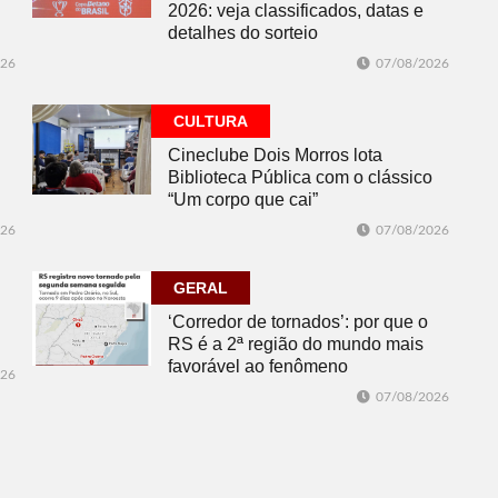
2026: veja classificados, datas e
detalhes do sorteio
026
07/08/2026
CULTURA
Cineclube Dois Morros lota
Biblioteca Pública com o clássico
“Um corpo que cai”
026
07/08/2026
GERAL
‘Corredor de tornados’: por que o
RS é a 2ª região do mundo mais
favorável ao fenômeno
026
07/08/2026