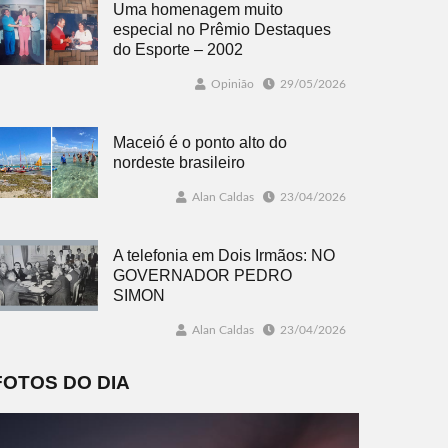
Uma homenagem muito
especial no Prêmio Destaques
do Esporte – 2002
Opinião
29/05/2026
Maceió é o ponto alto do
nordeste brasileiro
Alan Caldas
23/04/2026
A telefonia em Dois Irmãos: NO
GOVERNADOR PEDRO
SIMON
Alan Caldas
23/04/2026
FOTOS DO DIA