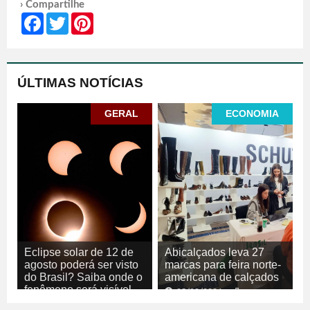
› Compartilhe
Facebook
Twitter
Pinterest
ÚLTIMAS NOTÍCIAS
GERAL
ECONOMIA
Eclipse solar de 12 de
Abicalçados leva 27
agosto poderá ser visto
marcas para feira norte-
do Brasil? Saiba onde o
americana de calçados
fenômeno será visível
05/08/2026
ECONOMIA
05/08/2026
GERAL