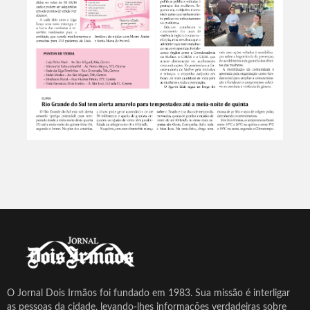
O Jornal Dois Irmãos foi fundado em 1983. Sua missão é interligar
as pessoas da cidade, levando-lhes informações verdadeiras sobre