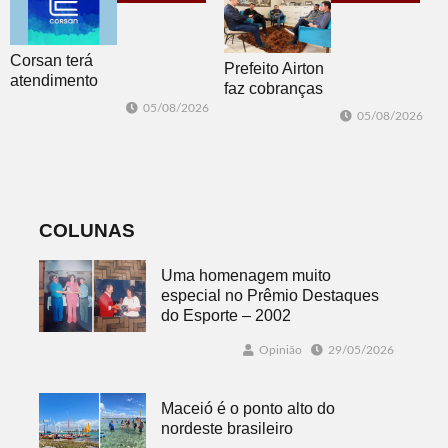
Corsan terá
Prefeito Airton
atendimento
faz cobranças
presencial em
sobre problemas
05/08/2026
05/08/2026
Morro Reuter
no
nas quartas-
abastecimento
feiras
de água
COLUNAS
Uma homenagem muito
especial no Prêmio Destaques
do Esporte – 2002
Opinião
29/05/2026
Maceió é o ponto alto do
nordeste brasileiro