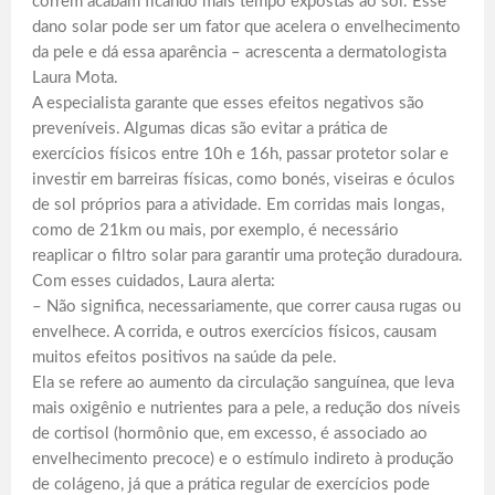
correm acabam ficando mais tempo expostas ao sol. Esse
dano solar pode ser um fator que acelera o envelhecimento
da pele e dá essa aparência – acrescenta a dermatologista
Laura Mota.
A especialista garante que esses efeitos negativos são
preveníveis. Algumas dicas são evitar a prática de
exercícios físicos entre 10h e 16h, passar protetor solar e
investir em barreiras físicas, como bonés, viseiras e óculos
de sol próprios para a atividade. Em corridas mais longas,
como de 21km ou mais, por exemplo, é necessário
reaplicar o filtro solar para garantir uma proteção duradoura.
Com esses cuidados, Laura alerta:
– Não significa, necessariamente, que correr causa rugas ou
envelhece. A corrida, e outros exercícios físicos, causam
muitos efeitos positivos na saúde da pele.
Ela se refere ao aumento da circulação sanguínea, que leva
mais oxigênio e nutrientes para a pele, a redução dos níveis
de cortisol (hormônio que, em excesso, é associado ao
envelhecimento precoce) e o estímulo indireto à produção
de colágeno, já que a prática regular de exercícios pode