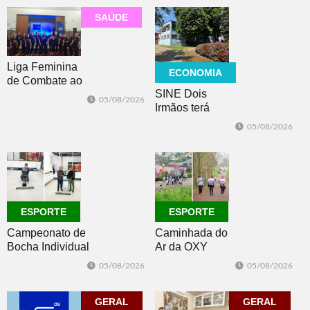
SAÚDE
Liga Feminina
ECONOMIA
de Combate ao
SINE Dois
Câncer lança
05/08/2026
Irmãos terá
nova camiseta
seleção com 10
de
05/08/2026
oportunidades
conscientização
de emprego no
dia 10
ESPORTE
ESPORTE
Campeonato de
Caminhada do
Bocha Individual
Ar da OXY
conhece seus
reúne mais de
05/08/2026
05/08/2026
campeões em
150
Dois Irmãos
participantes em
GERAL
Morro Reuter
GERAL