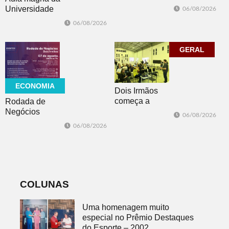
no evento
Universidade
06/08/2026
Cidade da
Feevale
06/08/2026
Advocacia em
mobiliza
Porto Alegre
comunidade
acadêmica em
GERAL
debate sobre o
feminicídio
ECONOMIA
Dois Irmãos
começa a
Rodada de
trabalhar na
Negócios
06/08/2026
atualização do
promovida pela
06/08/2026
Plano Municipal
ACI é nesta
de Turismo
sexta-feira em
Dois Irmãos
COLUNAS
Uma homenagem muito
especial no Prêmio Destaques
do Esporte – 2002