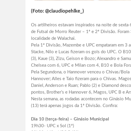
(Foto: @claudiopehlke_)
Os artilheiros estavam inspirados na noite de sext
de Futsal de Morro Reuter – 1ª e 2ª Divisão. Foram
localidade de Walachai.
Pela 1ª Divisão, Mazembe e UPC empataram em 3 a 
Stacke, Nilo e Lucas fizeram os gols do UPC. O B10
(3), Kaue (3), Zizu, Geison e Bozo; Alexandro e Sa
Chelsea com 6, UPC e Milan com 4, B10 e Bola Fora
Pela Segundona, o Hannover venceu o Chivas/Bola F
Hannover; Alles e Taio fizeram para o Chivas. Magos
Daniel, Anderson e Ruan; Pablo (2) e Diamond descon
pontos, Brother’s e Hannover 6, Magos, UPC B e Ars
Nesta semana, as rodadas acontecem no Ginásio Muni
(13) terá apenas jogos da 1ª Divisão. Confira:
Dia 10 (terça-feira) – Ginásio Municipal
19h30- UPC x Sol (1ª)