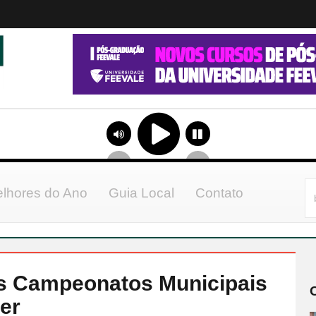
lhores do Ano
Guia Local
Contato
s Campeonatos Municipais
er