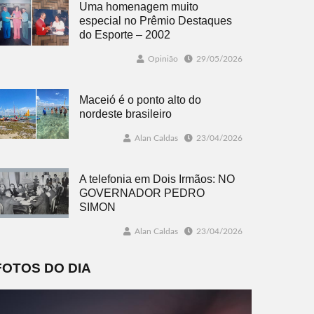
Uma homenagem muito
especial no Prêmio Destaques
do Esporte – 2002
Opinião
29/05/2026
Maceió é o ponto alto do
nordeste brasileiro
Alan Caldas
23/04/2026
A telefonia em Dois Irmãos: NO
GOVERNADOR PEDRO
SIMON
Alan Caldas
23/04/2026
FOTOS DO DIA