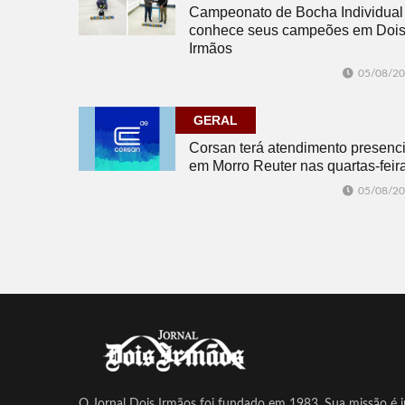
Campeonato de Bocha Individual
conhece seus campeões em Doi
Irmãos
05/08/2
GERAL
Corsan terá atendimento presenci
em Morro Reuter nas quartas-feir
05/08/2
O Jornal Dois Irmãos foi fundado em 1983. Sua missão é in