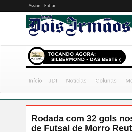
Assine
Entrar
Início
JDI
Notícias
Colunas
Me
Rodada com 32 gols no
de Futsal de Morro Reut