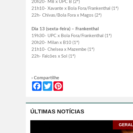
20h20- M8 x UPC B (2ª)
21h10- Xavante x Bola Fora/Frankenthal (1ª)
22h- Chivas/Bola Fora x Magos (2ª)
Dia 13 (sexta-feira) – Frankenthal
19h30- UPC x Bola Fora/Frankenthal (1ª)
20h20- Milan x B10 (1ª)
21h10- Chelsea x Mazembe (1ª)
22h- Falcões x Sol (1ª)
› Compartilhe
Facebook
Twitter
Pinterest
ÚLTIMAS NOTÍCIAS
GERA