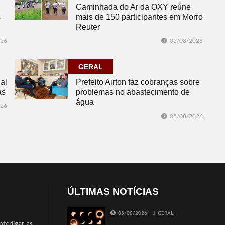
Caminhada do Ar da OXY reúne
s
mais de 150 participantes em Morro
Reuter
026
05/08/2026
GERAL
al
Prefeito Airton faz cobranças sobre
as
problemas no abastecimento de
água
026
05/08/2026
ÚLTIMAS NOTÍCIAS
05/08/2026
GERAL
terligar as