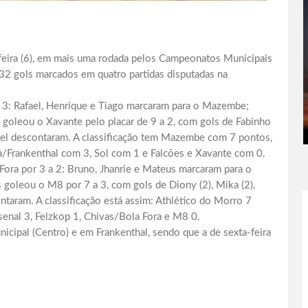
a-feira (6), em mais uma rodada pelos Campeonatos Municipais
 32 gols marcados em quatro partidas disputadas na
3: Rafael, Henrique e Tiago marcaram para o Mazembe;
 goleou o Xavante pelo placar de 9 a 2, com gols de Fabinho
muel descontaram. A classificação tem Mazembe com 7 pontos,
/Frankenthal com 3, Sol com 1 e Falcões e Xavante com 0.
ora por 3 a 2: Bruno, Jhanrie e Mateus marcaram para o
 goleou o M8 por 7 a 3, com gols de Diony (2), Mika (2),
taram. A classificação está assim: Athlético do Morro 7
enal 3, Felzkop 1, Chivas/Bola Fora e M8 0.
cipal (Centro) e em Frankenthal, sendo que a de sexta-feira