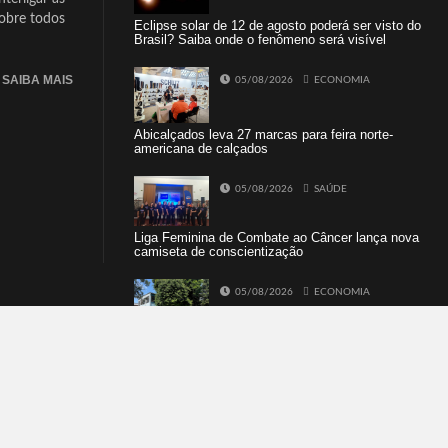
sobre todos
Eclipse solar de 12 de agosto poderá ser visto do
Brasil? Saiba onde o fenômeno será visível
SAIBA MAIS
05/08/2026
ECONOMIA
Abicalçados leva 27 marcas para feira norte-
americana de calçados
05/08/2026
SAÚDE
Liga Feminina de Combate ao Câncer lança nova
camiseta de conscientização
05/08/2026
ECONOMIA
SINE Dois Irmãos terá seleção com 10
oportunidades de emprego no dia 10