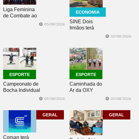
Liga Feminina
ECONOMIA
de Combate ao
SINE Dois
Câncer lança
05/08/2026
Irmãos terá
nova camiseta
seleção com 10
de
05/08/2026
oportunidades
conscientização
de emprego no
dia 10
ESPORTE
ESPORTE
Campeonato de
Caminhada do
Bocha Individual
Ar da OXY
conhece seus
reúne mais de
05/08/2026
05/08/2026
campeões em
150
Dois Irmãos
participantes em
GERAL
Morro Reuter
GERAL
Corsan terá