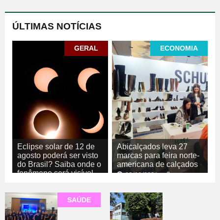
ÚLTIMAS NOTÍCIAS
GERAL
ECONOMIA
Eclipse solar de 12 de
Abicalçados leva 27
agosto poderá ser visto
marcas para feira norte-
do Brasil? Saiba onde o
americana de calçados
fenômeno será visível
05/08/2026
ECONOMIA
05/08/2026
GERAL
SAÚDE