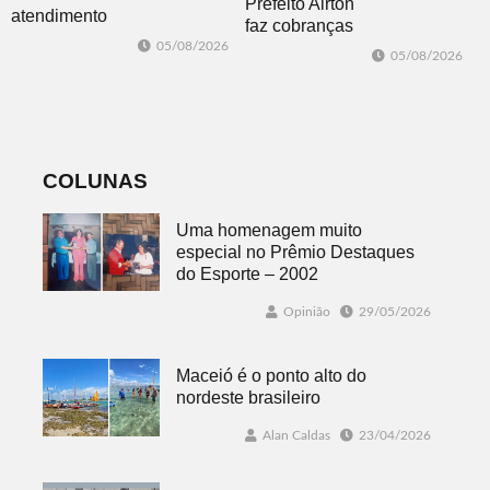
Prefeito Airton
atendimento
faz cobranças
presencial em
sobre problemas
05/08/2026
05/08/2026
Morro Reuter
no
nas quartas-
abastecimento
feiras
de água
COLUNAS
Uma homenagem muito
especial no Prêmio Destaques
do Esporte – 2002
Opinião
29/05/2026
Maceió é o ponto alto do
nordeste brasileiro
Alan Caldas
23/04/2026