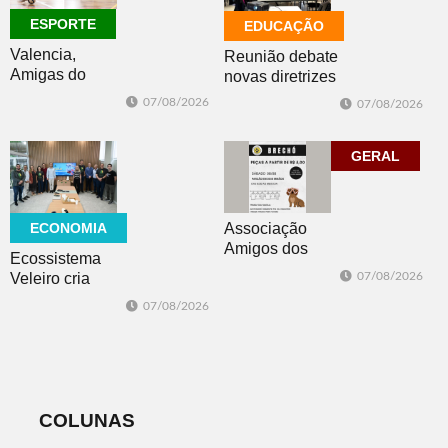
ESPORTE
EDUCAÇÃO
Valencia,
Reunião debate
Amigas do
novas diretrizes
Copo, Los
para a
07/08/2026
07/08/2026
Bandoleros e
Educação
Green Brush
Especial na
vencem no
perspectiva
GERAL
futsal
inclusiva
ECONOMIA
Associação
Amigos dos
Ecossistema
Animais de Dois
Veleiro cria
07/08/2026
Irmãos promove
Núcleo para
07/08/2026
brechó neste
posicionar Dois
sábado
Irmãos como
cidade
globalmente
conectada
COLUNAS