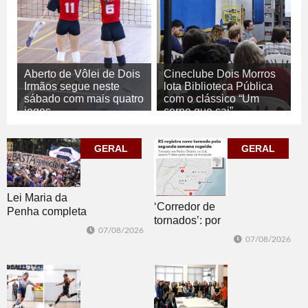
Aberto de Vôlei de Dois
Cineclube Dois Morros
Irmãos segue neste
lota Biblioteca Pública
sábado com mais quatro
com o clássico “Um
jogos
corpo que cai”
07/08/2026
07/08/2026
ESPORTE
CULTURA
GERAL
GERAL
Lei Maria da
‘Corredor de
Penha completa
tornados’: por
20 anos entre
07/08/2026
que o RS é a 2ª
avanços e
07/08/2026
região do
desafios
mundo mais
favorável ao
fenômeno