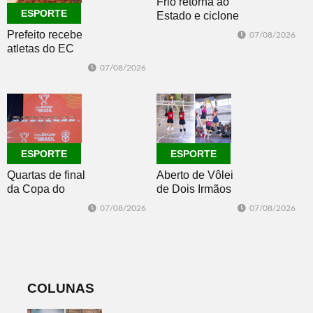
Frio retorna ao
ESPORTE
Estado e ciclone
se afasta para o
Prefeito recebe
07/08/2026
oceano no fim
atletas do EC
de semana
Morro Reuter,
07/08/2026
campeões do
Intermunicipal
Master 65+
ESPORTE
ESPORTE
Quartas de final
Aberto de Vôlei
da Copa do
de Dois Irmãos
Brasil 2026: veja
segue neste
07/08/2026
07/08/2026
classificados,
sábado com
datas e detalhes
mais quatro
do sorteio
jogos
COLUNAS