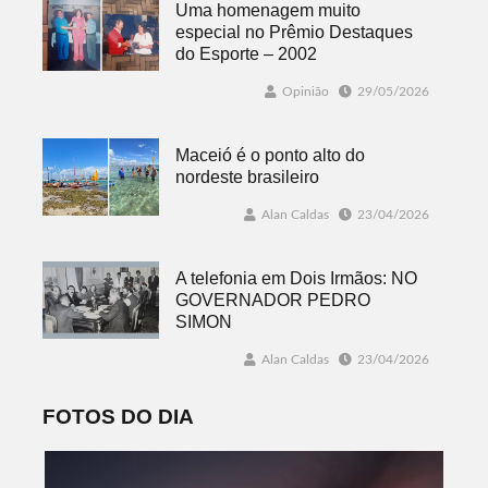
Uma homenagem muito
especial no Prêmio Destaques
do Esporte – 2002
Opinião
29/05/2026
Maceió é o ponto alto do
nordeste brasileiro
Alan Caldas
23/04/2026
A telefonia em Dois Irmãos: NO
GOVERNADOR PEDRO
SIMON
Alan Caldas
23/04/2026
FOTOS DO DIA