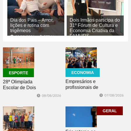
Dia dos Pais – Amor,
Dois Irmãos participa do
lições e rotina com
31º Fórum de Cultura e
trigêmeos
Economia Criativa da
FAMURS
08/08/2026
GERAL
08/08/2026
CULTURA
ECONOMIA
ESPORTE
Empresários e
28ª Olimpíada
profissionais de
Escolar de Dois
Dois Irmãos,
Irmãos retorna
07/08/2026
08/08/2026
Morro e Herval
com disputas de
prestigiam 27ª
Handebol Mirim
Construsul
GERAL