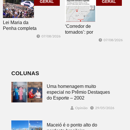
GERAL
corpo que cai”
GERAL
Lei Maria da
‘Corredor de
Penha completa
tornados’: por
20 anos entre
07/08/2026
que o RS é a 2ª
avanços e
07/08/2026
região do
desafios
mundo mais
favorável ao
fenômeno
COLUNAS
Uma homenagem muito
especial no Prêmio Destaques
do Esporte – 2002
Opinião
29/05/2026
Maceió é o ponto alto do