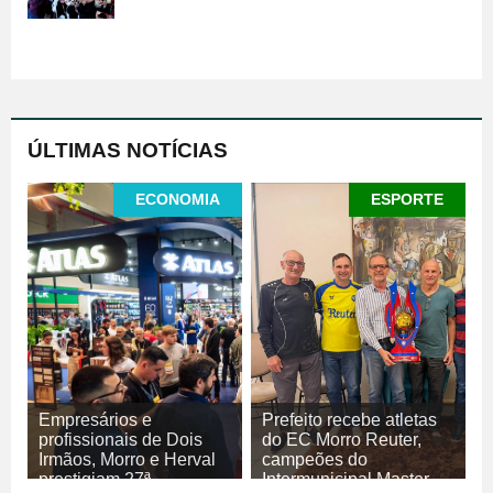
ÚLTIMAS NOTÍCIAS
ECONOMIA
ESPORTE
Empresários e
Prefeito recebe atletas
profissionais de Dois
do EC Morro Reuter,
Irmãos, Morro e Herval
campeões do
prestigiam 27ª
Intermunicipal Master