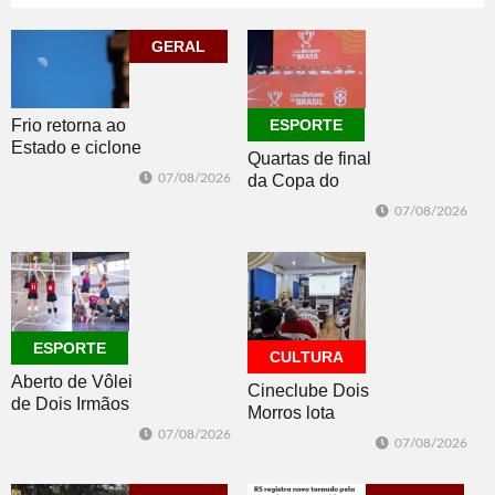
Construsul
65+
07/08/2026
07/08/2026
GERAL
ECONOMIA
ESPORTE
Frio retorna ao
ESPORTE
Estado e ciclone
Quartas de final
se afasta para o
07/08/2026
da Copa do
oceano no fim
Brasil 2026: veja
de semana
07/08/2026
classificados,
datas e detalhes
do sorteio
ESPORTE
CULTURA
Aberto de Vôlei
Cineclube Dois
de Dois Irmãos
Morros lota
segue neste
Biblioteca
07/08/2026
07/08/2026
sábado com
Pública com o
mais quatro
clássico “Um
jogos