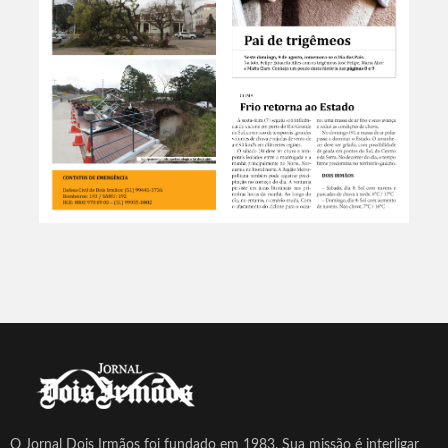
O Jornal Dois Irmãos foi fundado em 1983. Sua missão é interligar