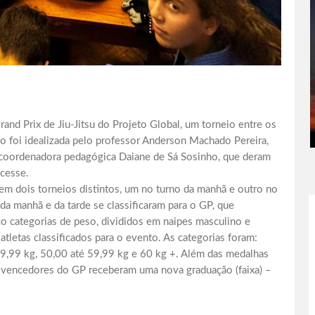
 Grand Prix de Jiu-Jitsu do Projeto Global, um torneio entre os
ção foi idealizada pelo professor Anderson Machado Pereira,
 coordenadora pedagógica Daiane de Sá Sosinho, que deram
cesse.
 em dois torneios distintos, um no turno da manhã e outro no
a manhã e da tarde se classificaram para o GP, que
co categorias de peso, divididos em naipes masculino e
tletas classificados para o evento. As categorias foram:
49,99 kg, 50,00 até 59,99 kg e 60 kg +. Além das medalhas
des vencedores do GP receberam uma nova graduação (faixa) –