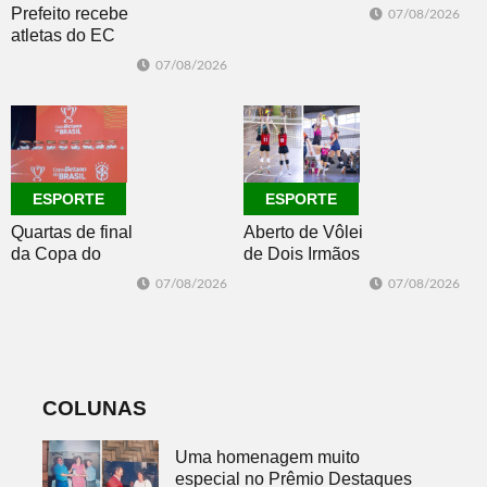
se afasta para o
Prefeito recebe
07/08/2026
oceano no fim
atletas do EC
de semana
Morro Reuter,
07/08/2026
campeões do
Intermunicipal
Master 65+
ESPORTE
ESPORTE
Quartas de final
Aberto de Vôlei
da Copa do
de Dois Irmãos
Brasil 2026: veja
segue neste
07/08/2026
07/08/2026
classificados,
sábado com
datas e detalhes
mais quatro
do sorteio
jogos
COLUNAS
Uma homenagem muito
especial no Prêmio Destaques