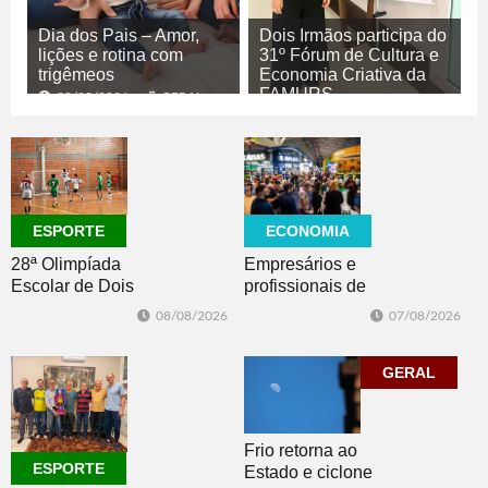
Dia dos Pais – Amor,
Dois Irmãos participa do
lições e rotina com
31º Fórum de Cultura e
trigêmeos
Economia Criativa da
FAMURS
08/08/2026
GERAL
08/08/2026
CULTURA
ECONOMIA
ESPORTE
Empresários e
28ª Olimpíada
profissionais de
Escolar de Dois
Dois Irmãos,
Irmãos retorna
07/08/2026
08/08/2026
Morro e Herval
com disputas de
prestigiam 27ª
Handebol Mirim
Construsul
GERAL
Frio retorna ao
ESPORTE
Estado e ciclone