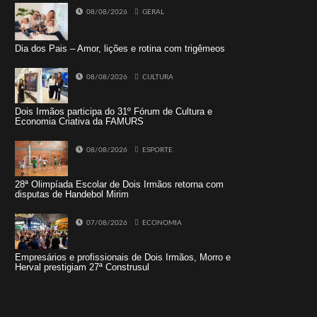
08/08/2026
GERAL
Dia dos Pais – Amor, lições e rotina com trigêmeos
08/08/2026
CULTURA
Dois Irmãos participa do 31º Fórum de Cultura e
Economia Criativa da FAMURS
08/08/2026
ESPORTE
28ª Olimpíada Escolar de Dois Irmãos retorna com
disputas de Handebol Mirim
07/08/2026
ECONOMIA
Empresários e profissionais de Dois Irmãos, Morro e
Herval prestigiam 27ª Construsul
Tweets by jornaldoisirmo1