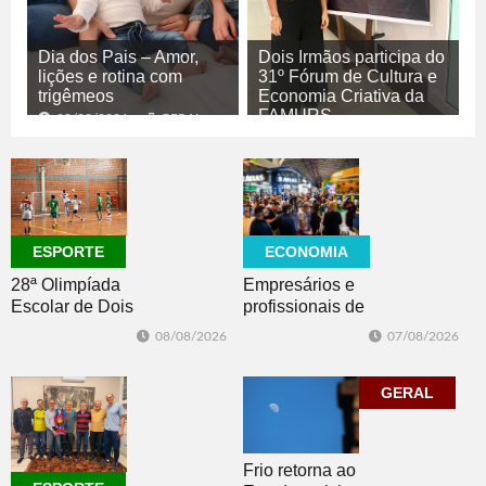
Dia dos Pais – Amor,
Dois Irmãos participa do
lições e rotina com
31º Fórum de Cultura e
trigêmeos
Economia Criativa da
FAMURS
08/08/2026
GERAL
08/08/2026
CULTURA
ECONOMIA
ESPORTE
Empresários e
28ª Olimpíada
profissionais de
Escolar de Dois
Dois Irmãos,
Irmãos retorna
07/08/2026
08/08/2026
Morro e Herval
com disputas de
prestigiam 27ª
Handebol Mirim
Construsul
GERAL
Frio retorna ao