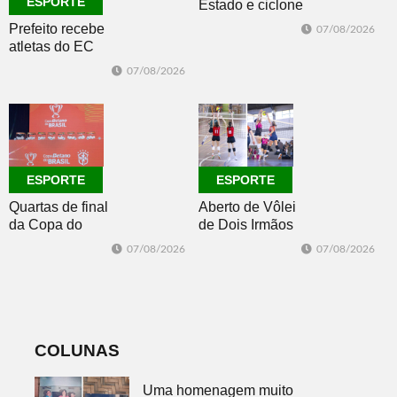
ESPORTE
Estado e ciclone
se afasta para o
Prefeito recebe
07/08/2026
oceano no fim
atletas do EC
de semana
Morro Reuter,
07/08/2026
campeões do
Intermunicipal
Master 65+
ESPORTE
ESPORTE
Quartas de final
Aberto de Vôlei
da Copa do
de Dois Irmãos
Brasil 2026: veja
segue neste
07/08/2026
07/08/2026
classificados,
sábado com
datas e detalhes
mais quatro
do sorteio
jogos
COLUNAS
Uma homenagem muito