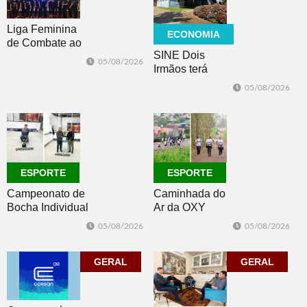
Liga Feminina
ECONOMIA
de Combate ao
SINE Dois
Câncer lança
05/08/2026
Irmãos terá
nova camiseta
seleção com 10
de
05/08/2026
oportunidades
conscientização
de emprego no
dia 10
ESPORTE
ESPORTE
Campeonato de
Caminhada do
Bocha Individual
Ar da OXY
conhece seus
reúne mais de
05/08/2026
05/08/2026
campeões em
150
Dois Irmãos
participantes em
GERAL
Morro Reuter
GERAL