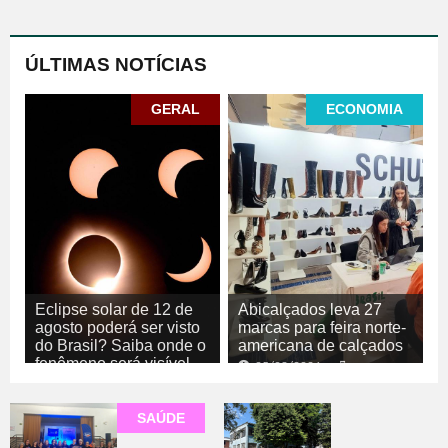
ÚLTIMAS NOTÍCIAS
GERAL
ECONOMIA
Eclipse solar de 12 de
Abicalçados leva 27
agosto poderá ser visto
marcas para feira norte-
do Brasil? Saiba onde o
americana de calçados
fenômeno será visível
05/08/2026
ECONOMIA
05/08/2026
GERAL
SAÚDE