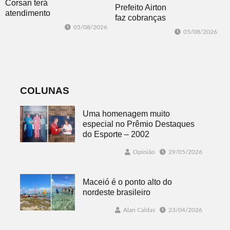
Corsan terá
Prefeito Airton
atendimento
faz cobranças
presencial em
sobre problemas
05/08/2026
05/08/2026
Morro Reuter
no
nas quartas-
abastecimento
feiras
de água
COLUNAS
Uma homenagem muito
especial no Prêmio Destaques
do Esporte – 2002
Opinião
29/05/2026
Maceió é o ponto alto do
nordeste brasileiro
Alan Caldas
23/04/2026