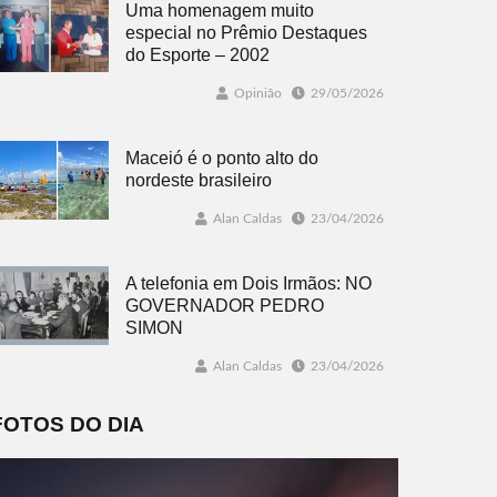
Uma homenagem muito
especial no Prêmio Destaques
do Esporte – 2002
Opinião
29/05/2026
Maceió é o ponto alto do
nordeste brasileiro
Alan Caldas
23/04/2026
A telefonia em Dois Irmãos: NO
GOVERNADOR PEDRO
SIMON
Alan Caldas
23/04/2026
FOTOS DO DIA