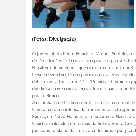
(Fotos: Divulgação)
O jovem atleta Pedro Henrique Moraes Seefeld, de 1
de Dois Irmãos, foi convocado para integrar a Sele
Brasileiro de Seleções, que ocorrerá em abril, em Bra
Desde dezembro, Pedro participa da seletiva estadua
deles mais velhos, com 14 e 15 anos. O primeiro jo
dividirá a chave com seleções tradicionais, como Rio
para o elenco.
A caminhada de Pedro no vôlei começou no final de 
Com uma rotina intensa de treinamentos, ele aprimor
Sports, em Novo Hamburgo, e no Grêmio Náutico Uni
Gaúcha, realizados em Caxias do Sul ou Bento Gonç
posições fundamentais no vôlei. Inspirado por gra