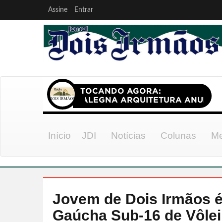
Assine
Entrar
Início
JDI
Notícias
Colunas
Me
Jovem de Dois Irmãos 
Gaúcha Sub-16 de Vôlei