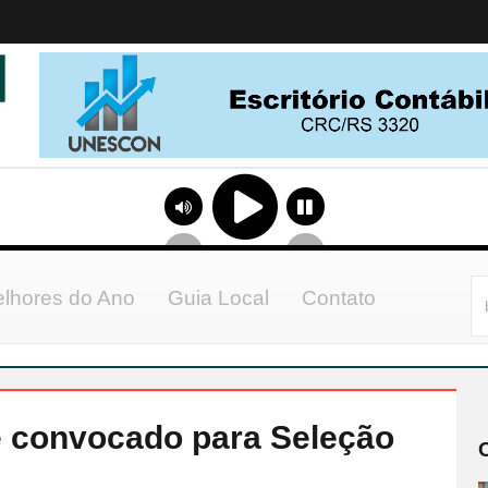
lhores do Ano
Guia Local
Contato
é convocado para Seleção