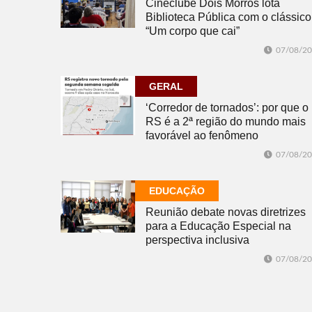
Cineclube Dois Morros lota
Biblioteca Pública com o clássico
“Um corpo que cai”
07/08/2
GERAL
‘Corredor de tornados’: por que o
RS é a 2ª região do mundo mais
favorável ao fenômeno
07/08/2
EDUCAÇÃO
Reunião debate novas diretrizes
para a Educação Especial na
perspectiva inclusiva
07/08/2