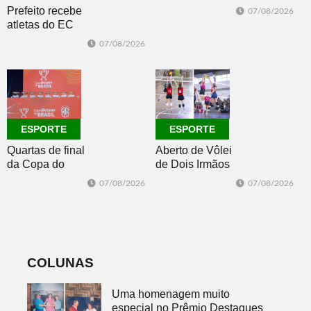
se afasta para o
Prefeito recebe
07/08/2026
oceano no fim
atletas do EC
de semana
Morro Reuter,
07/08/2026
campeões do
Intermunicipal
Master 65+
ESPORTE
ESPORTE
Quartas de final
Aberto de Vôlei
da Copa do
de Dois Irmãos
Brasil 2026: veja
segue neste
07/08/2026
07/08/2026
classificados,
sábado com
datas e detalhes
mais quatro
do sorteio
jogos
COLUNAS
Uma homenagem muito
especial no Prêmio Destaques