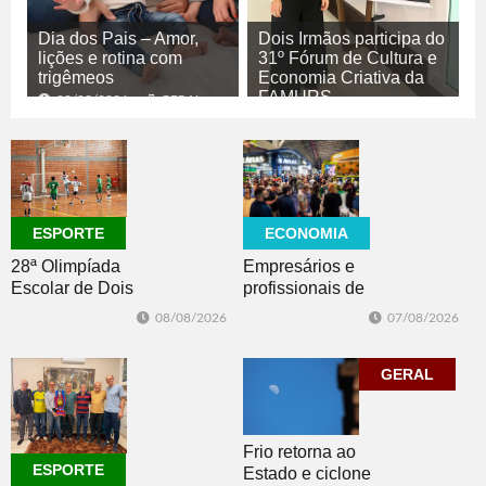
Dia dos Pais – Amor,
Dois Irmãos participa do
lições e rotina com
31º Fórum de Cultura e
trigêmeos
Economia Criativa da
FAMURS
08/08/2026
GERAL
08/08/2026
CULTURA
ECONOMIA
ESPORTE
Empresários e
28ª Olimpíada
profissionais de
Escolar de Dois
Dois Irmãos,
Irmãos retorna
07/08/2026
08/08/2026
Morro e Herval
com disputas de
prestigiam 27ª
Handebol Mirim
Construsul
GERAL
Frio retorna ao
ESPORTE
Estado e ciclone