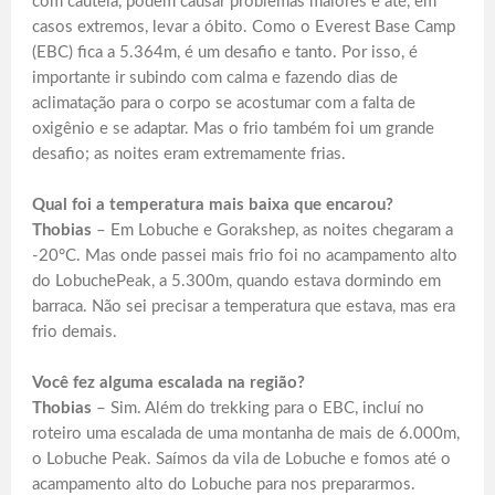
com cautela, podem causar problemas maiores e até, em
casos extremos, levar a óbito. Como o Everest Base Camp
(EBC) fica a 5.364m, é um desafio e tanto. Por isso, é
importante ir subindo com calma e fazendo dias de
aclimatação para o corpo se acostumar com a falta de
oxigênio e se adaptar. Mas o frio também foi um grande
desafio; as noites eram extremamente frias.
Qual foi a temperatura mais baixa que encarou?
Thobias
– Em Lobuche e Gorakshep, as noites chegaram a
-20°C. Mas onde passei mais frio foi no acampamento alto
do LobuchePeak, a 5.300m, quando estava dormindo em
barraca. Não sei precisar a temperatura que estava, mas era
frio demais.
Você fez alguma escalada na região?
Thobias
– Sim. Além do trekking para o EBC, incluí no
roteiro uma escalada de uma montanha de mais de 6.000m,
o Lobuche Peak. Saímos da vila de Lobuche e fomos até o
acampamento alto do Lobuche para nos prepararmos.