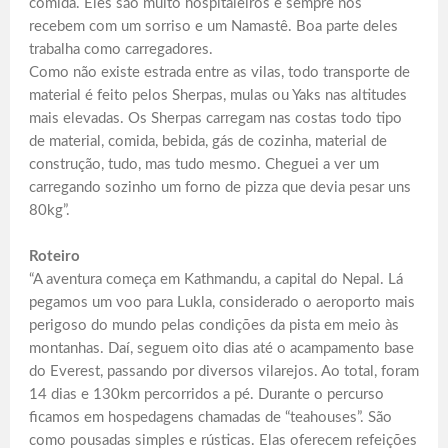
comida. Eles são muito hospitaleiros e sempre nos
recebem com um sorriso e um Namastê. Boa parte deles
trabalha como carregadores.
Como não existe estrada entre as vilas, todo transporte de
material é feito pelos Sherpas, mulas ou Yaks nas altitudes
mais elevadas. Os Sherpas carregam nas costas todo tipo
de material, comida, bebida, gás de cozinha, material de
construção, tudo, mas tudo mesmo. Cheguei a ver um
carregando sozinho um forno de pizza que devia pesar uns
80kg”.
Roteiro
“A aventura começa em Kathmandu, a capital do Nepal. Lá
pegamos um voo para Lukla, considerado o aeroporto mais
perigoso do mundo pelas condições da pista em meio às
montanhas. Daí, seguem oito dias até o acampamento base
do Everest, passando por diversos vilarejos. Ao total, foram
14 dias e 130km percorridos a pé. Durante o percurso
ficamos em hospedagens chamadas de “teahouses”. São
como pousadas simples e rústicas. Elas oferecem refeições