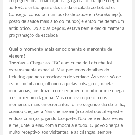
eu peguei uma inflamação na garganta no dia que cheguei
ao EBC e então quase desisti da escalada ao Lobuche.
Consegui consultar num posto de saúde em Gorakshep (o
posto de saúde mais alto do mundo) e então me deram um
antibiótico. Dois dias depois, estava bem e decidi manter a
programação da escalada.
Qual o momento mais emocionante e marcante da
viagem?
Thobias
– Chegar ao EBC e ao cume do Lobuche foi
extremamente especial. Mas pequenos detalhes do
trekking que nos emocionam de verdade. Às vezes só de
estar caminhando, olhando aquelas paisagens, aquelas
montanhas, nos trazem um sentimento muito bom e chega
a escorrer uma lágrima. Mas confesso que um dos
momentos mais emocionantes foi no segundo dia de trilha,
quando cheguei a Namche Bazaar (a capital dos Sherpas) e
vi duas crianças jogando basquete. Não pensei duas vezes
e me juntei a elas, com a mochila e tudo. O povo Sherpa é
muito receptivo aos visitantes, e as crianças, sempre