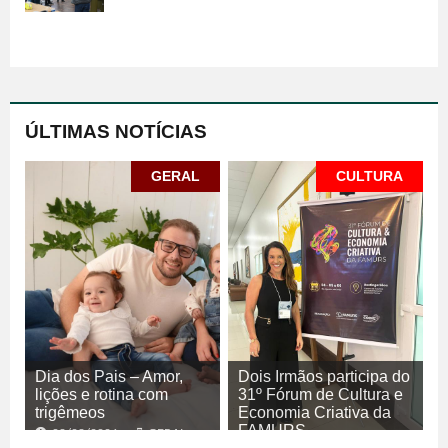
ÚLTIMAS NOTÍCIAS
GERAL
CULTURA
Dia dos Pais – Amor,
Dois Irmãos participa do
lições e rotina com
31º Fórum de Cultura e
trigêmeos
Economia Criativa da
FAMURS
08/08/2026
GERAL