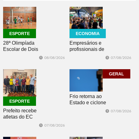
08/08/2026
CULTURA
ECONOMIA
ESPORTE
Empresários e
28ª Olimpíada
profissionais de
Escolar de Dois
Dois Irmãos,
Irmãos retorna
07/08/2026
08/08/2026
Morro e Herval
com disputas de
prestigiam 27ª
Handebol Mirim
Construsul
GERAL
Frio retorna ao
ESPORTE
Estado e ciclone
se afasta para o
Prefeito recebe
07/08/2026
oceano no fim
atletas do EC
de semana
Morro Reuter,
07/08/2026
campeões do
Intermunicipal