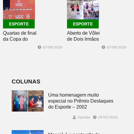
Master 65+
ESPORTE
ESPORTE
Quartas de final
Aberto de Vôlei
da Copa do
de Dois Irmãos
Brasil 2026: veja
segue neste
07/08/2026
07/08/2026
classificados,
sábado com
datas e detalhes
mais quatro
do sorteio
jogos
COLUNAS
Uma homenagem muito
especial no Prêmio Destaques
do Esporte – 2002
Opinião
29/05/2026