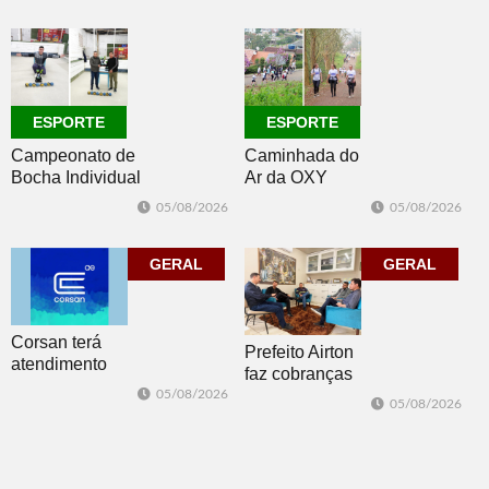
oportunidades
conscientização
de emprego no
dia 10
ESPORTE
ESPORTE
Campeonato de
Caminhada do
Bocha Individual
Ar da OXY
conhece seus
reúne mais de
05/08/2026
05/08/2026
campeões em
150
Dois Irmãos
participantes em
GERAL
Morro Reuter
GERAL
Corsan terá
Prefeito Airton
atendimento
faz cobranças
presencial em
sobre problemas
05/08/2026
05/08/2026
Morro Reuter
no
nas quartas-
abastecimento
feiras
de água