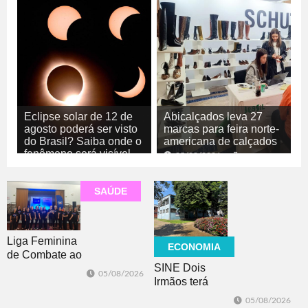
Eclipse solar de 12 de
Abicalçados leva 27
agosto poderá ser visto
marcas para feira norte-
do Brasil? Saiba onde o
americana de calçados
fenômeno será visível
05/08/2026
ECONOMIA
05/08/2026
GERAL
SAÚDE
Liga Feminina
ECONOMIA
de Combate ao
SINE Dois
Câncer lança
05/08/2026
Irmãos terá
nova camiseta
seleção com 10
de
05/08/2026