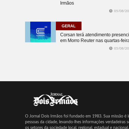
Irmãos
05/08/2
GERAL
Corsan terá atendimento presenci
em Morro Reuter nas quartas-feir
05/08/2
O Jornal Dois Irmãos foi fundado em 1983. Sua missão é in
pessoas da cidade, levando-lhes informações verdadeiras 
os setores da sociedade local, regional, estadual e nacional.