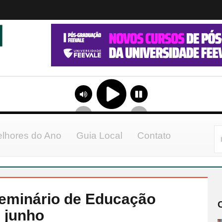
lhores do Ano
Guia Local
Contato
 Seminário de Educação
e junho