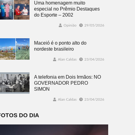
Uma homenagem muito
especial no Prêmio Destaques
do Esporte – 2002
Opinião
29/05/2026
Maceió é o ponto alto do
nordeste brasileiro
Alan Caldas
23/04/2026
A telefonia em Dois Irmãos: NO
GOVERNADOR PEDRO
SIMON
Alan Caldas
23/04/2026
FOTOS DO DIA