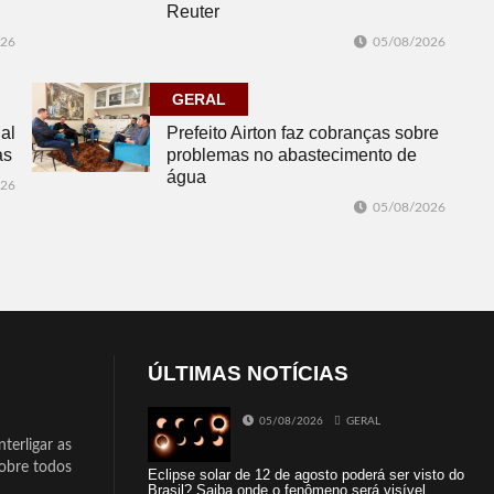
Reuter
026
05/08/2026
GERAL
al
Prefeito Airton faz cobranças sobre
as
problemas no abastecimento de
água
026
05/08/2026
ÚLTIMAS NOTÍCIAS
05/08/2026
GERAL
terligar as
sobre todos
Eclipse solar de 12 de agosto poderá ser visto do
Brasil? Saiba onde o fenômeno será visível