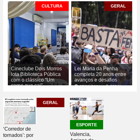
CULTURA
GERAL
Cineclube Dois Morros
Lei Maria da Penha
lota Biblioteca Pública
completa 20 anos entre
com o clássico “Um
avanços e desafios
corpo que cai”
07/08/2026
GERAL
07/08/2026
CULTURA
GERAL
ESPORTE
‘Corredor de
Valencia,
tornados’: por