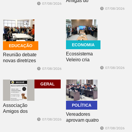
Amigas do
que o RS é a 2ª
07/08/2026
Copo, Los
região do
07/08/2026
Bandoleros e
mundo mais
Green Brush
favorável ao
vencem no
fenômeno
futsal
ECONOMIA
EDUCAÇÃO
Ecossistema
Reunião debate
Veleiro cria
novas diretrizes
Núcleo para
para a
07/08/2026
07/08/2026
posicionar Dois
Educação
Irmãos como
Especial na
cidade
perspectiva
GERAL
globalmente
inclusiva
conectada
Associação
POLÍTICA
Amigos dos
Vereadores
Animais de Dois
07/08/2026
aprovam quatro
Irmãos promove
projetos do
brechó neste
07/08/2026
Poder Executivo