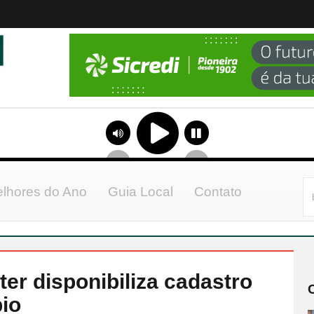
lhores do Ano
Guia Local
Contato
ter disponibiliza cadastro
pio