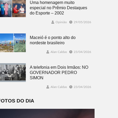
Uma homenagem muito
especial no Prêmio Destaques
do Esporte – 2002
Opinião
29/05/2026
Maceió é o ponto alto do
nordeste brasileiro
Alan Caldas
23/04/2026
A telefonia em Dois Irmãos: NO
GOVERNADOR PEDRO
SIMON
Alan Caldas
23/04/2026
FOTOS DO DIA