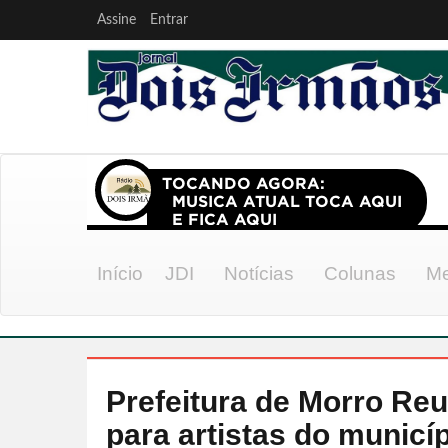
Assine
Entrar
Início
JDI
Notícias
Colunas
Me
Prefeitura de Morro Reu
para artistas do municí