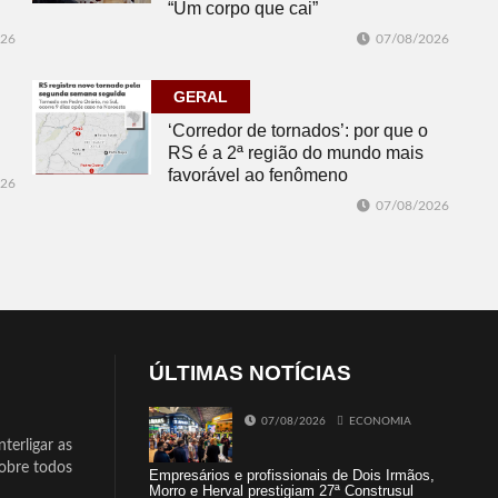
“Um corpo que cai”
026
07/08/2026
GERAL
‘Corredor de tornados’: por que o
RS é a 2ª região do mundo mais
favorável ao fenômeno
026
07/08/2026
ÚLTIMAS NOTÍCIAS
07/08/2026
ECONOMIA
terligar as
sobre todos
Empresários e profissionais de Dois Irmãos,
Morro e Herval prestigiam 27ª Construsul