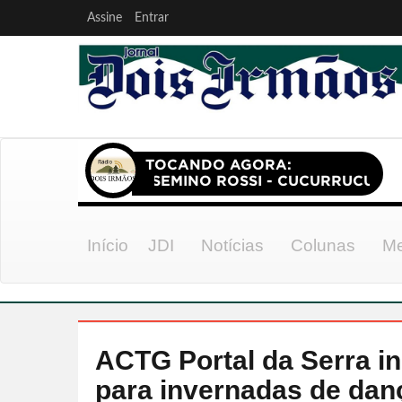
Assine
Entrar
Início
JDI
Notícias
Colunas
Me
ACTG Portal da Serra in
para invernadas de dan