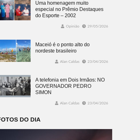
Uma homenagem muito
especial no Prêmio Destaques
do Esporte – 2002
Opinião
29/05/2026
Maceió é o ponto alto do
nordeste brasileiro
Alan Caldas
23/04/2026
A telefonia em Dois Irmãos: NO
GOVERNADOR PEDRO
SIMON
Alan Caldas
23/04/2026
FOTOS DO DIA