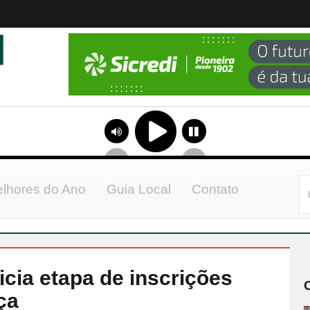
lhores do Ano
Guia Local
Contato
icia etapa de inscrições
ça