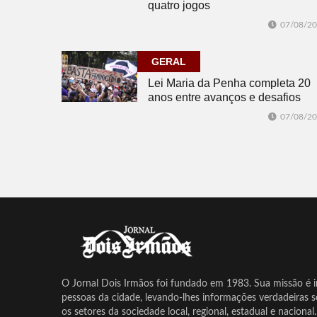
quatro jogos
07/08/2
GERAL
Lei Maria da Penha completa 20
anos entre avanços e desafios
07/08/2
O Jornal Dois Irmãos foi fundado em 1983. Sua missão é in
pessoas da cidade, levando-lhes informações verdadeiras 
os setores da sociedade local, regional, estadual e nacional.