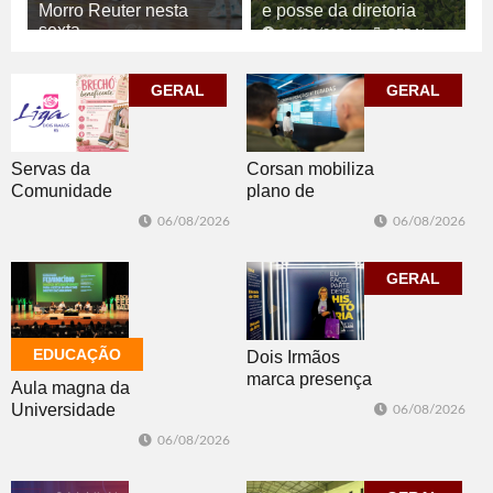
Morro Reuter nesta
e posse da diretoria
sexta
06/08/2026
GERAL
06/08/2026
ESPORTE
GERAL
GERAL
Corsan mobiliza
Servas da
plano de
Comunidade
contingência
Luterana
06/08/2026
06/08/2026
diante da
realizam brechó
previsão de
nesta sexta-feira
temporais no RS
GERAL
EDUCAÇÃO
Dois Irmãos
marca presença
Aula magna da
no evento
Universidade
06/08/2026
Cidade da
Feevale
06/08/2026
Advocacia em
mobiliza
Porto Alegre
comunidade