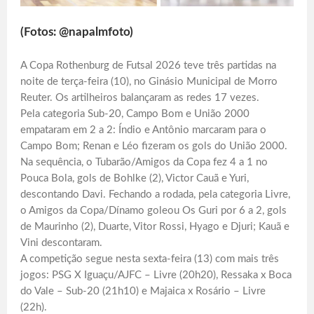
(Fotos: @napalmfoto)
A Copa Rothenburg de Futsal 2026 teve três partidas na
noite de terça-feira (10), no Ginásio Municipal de Morro
Reuter. Os artilheiros balançaram as redes 17 vezes.
Pela categoria Sub-20, Campo Bom e União 2000
empataram em 2 a 2: Índio e Antônio marcaram para o
Campo Bom; Renan e Léo fizeram os gols do União 2000.
Na sequência, o Tubarão/Amigos da Copa fez 4 a 1 no
Pouca Bola, gols de Bohlke (2), Victor Cauã e Yuri,
descontando Davi. Fechando a rodada, pela categoria Livre,
o Amigos da Copa/Dínamo goleou Os Guri por 6 a 2, gols
de Maurinho (2), Duarte, Vitor Rossi, Hyago e Djuri; Kauã e
Vini descontaram.
A competição segue nesta sexta-feira (13) com mais três
jogos: PSG X Iguaçu/AJFC – Livre (20h20), Ressaka x Boca
do Vale – Sub-20 (21h10) e Majaica x Rosário – Livre
(22h).