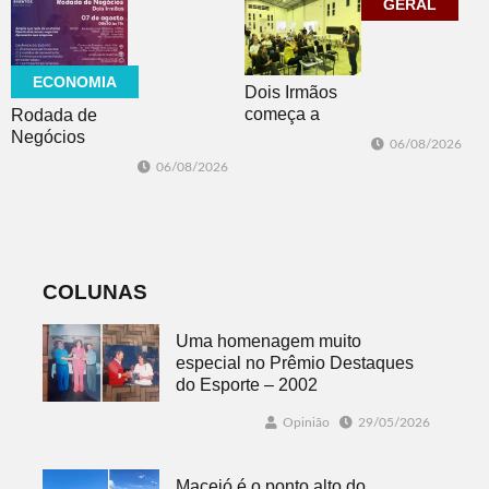
acadêmica em
GERAL
debate sobre o
feminicídio
ECONOMIA
Dois Irmãos
começa a
Rodada de
trabalhar na
Negócios
06/08/2026
atualização do
promovida pela
06/08/2026
Plano Municipal
ACI é nesta
de Turismo
sexta-feira em
Dois Irmãos
COLUNAS
Uma homenagem muito
especial no Prêmio Destaques
do Esporte – 2002
Opinião
29/05/2026
Maceió é o ponto alto do