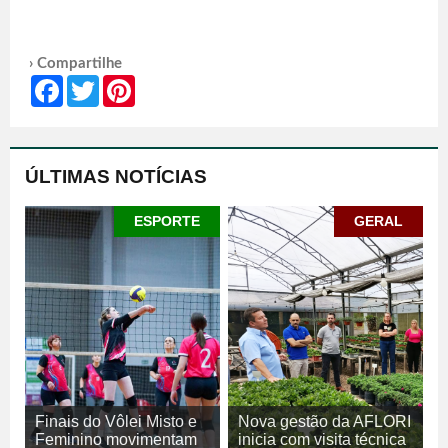
› Compartilhe
Facebook
Twitter
Pinterest
ÚLTIMAS NOTÍCIAS
ESPORTE
GERAL
Finais do Vôlei Misto e
Nova gestão da AFLORI
Feminino movimentam
inicia com visita técnica