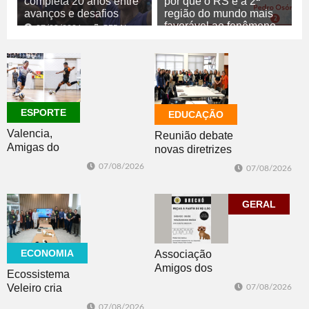
completa 20 anos entre
por que o RS é a 2ª
avanços e desafios
região do mundo mais
favorável ao fenômeno
07/08/2026
GERAL
07/08/2026
GERAL
ESPORTE
EDUCAÇÃO
Valencia,
Reunião debate
Amigas do
novas diretrizes
Copo, Los
para a
07/08/2026
07/08/2026
Bandoleros e
Educação
Green Brush
Especial na
vencem no
perspectiva
GERAL
futsal
inclusiva
ECONOMIA
Associação
Amigos dos
Ecossistema
Animais de Dois
Veleiro cria
07/08/2026
Irmãos promove
Núcleo para
07/08/2026