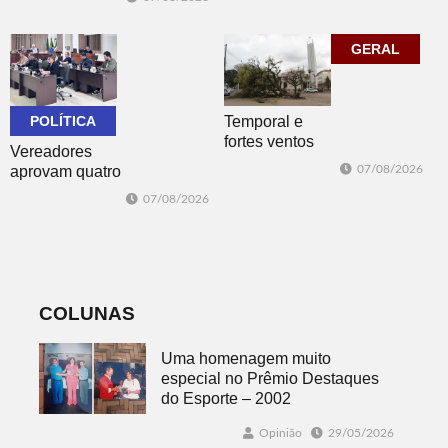
brechó neste
posicionar Dois
sábado
Irmãos como
cidade
GERAL
globalmente
conectada
POLÍTICA
Temporal e
fortes ventos
Vereadores
derrubam
aprovam quatro
07/08/2026
árvores e
projetos do
07/08/2026
deixam parte da
Poder Executivo
cidade sem luz
e um do
Legislativo
COLUNAS
Uma homenagem muito
especial no Prêmio Destaques
do Esporte – 2002
Opinião
29/05/2026