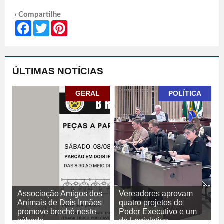
› Compartilhe
Facebook
Twitter
Pinterest
ÚLTIMAS NOTÍCIAS
GERAL
POLÍTICA
Associação Amigos dos
Vereadores aprovam
Animais de Dois Irmãos
quatro projetos do
promove brechó neste
Poder Executivo e um
sábado
do Legislativo