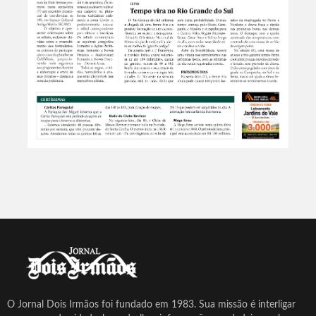
O Jornal Dois Irmãos foi fundado em 1983. Sua missão é interligar