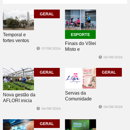
07/08/2026
GERAL
07/08/2026
POLÍTICA
GERAL
Temporal e
ESPORTE
fortes ventos
Finais do Vôlei
derrubam
07/08/2026
Misto e
árvores e
Feminino
deixam parte da
06/08/2026
movimentam
cidade sem luz
Morro Reuter
GERAL
nesta sexta
GERAL
Servas da
Nova gestão da
Comunidade
AFLORI inicia
Luterana
com visita
06/08/2026
06/08/2026
realizam brechó
técnica e posse
nesta sexta-feira
da diretoria
GERAL