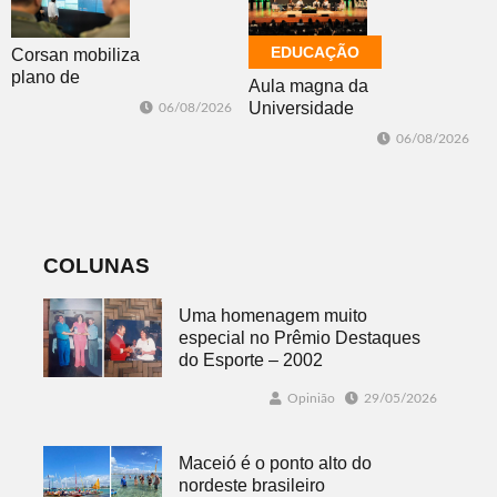
EDUCAÇÃO
Corsan mobiliza
plano de
Aula magna da
contingência
Universidade
06/08/2026
diante da
Feevale
06/08/2026
previsão de
mobiliza
temporais no RS
comunidade
acadêmica em
debate sobre o
feminicídio
COLUNAS
Uma homenagem muito
especial no Prêmio Destaques
do Esporte – 2002
Opinião
29/05/2026
Maceió é o ponto alto do
nordeste brasileiro