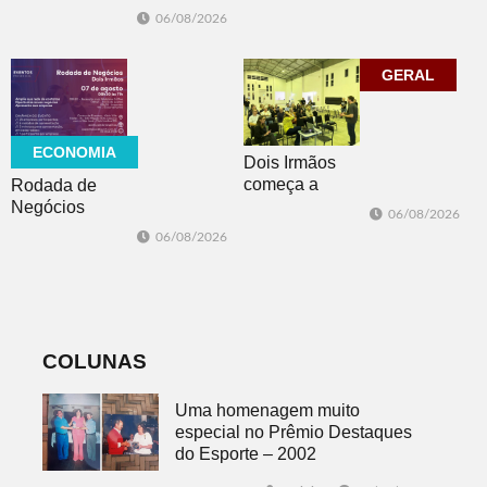
Cidade da
Feevale
06/08/2026
Advocacia em
mobiliza
Porto Alegre
comunidade
acadêmica em
GERAL
debate sobre o
feminicídio
ECONOMIA
Dois Irmãos
começa a
Rodada de
trabalhar na
Negócios
06/08/2026
atualização do
promovida pela
06/08/2026
Plano Municipal
ACI é nesta
de Turismo
sexta-feira em
Dois Irmãos
COLUNAS
Uma homenagem muito
especial no Prêmio Destaques
do Esporte – 2002