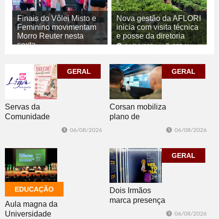
Finais do Vôlei Misto e
Nova gestão da AFLORI
Feminino movimentam
inicia com visita técnica
Morro Reuter nesta
e posse da diretoria
sexta
06/08/2026
GERAL
06/08/2026
ESPORTE
GERAL
GERAL
Corsan mobiliza
Servas da
plano de
Comunidade
contingência
Luterana
06/08/2026
06/08/2026
diante da
realizam brechó
previsão de
nesta sexta-feira
temporais no RS
GERAL
EDUCAÇÃO
Dois Irmãos
marca presença
Aula magna da
no evento
Universidade
06/08/2026