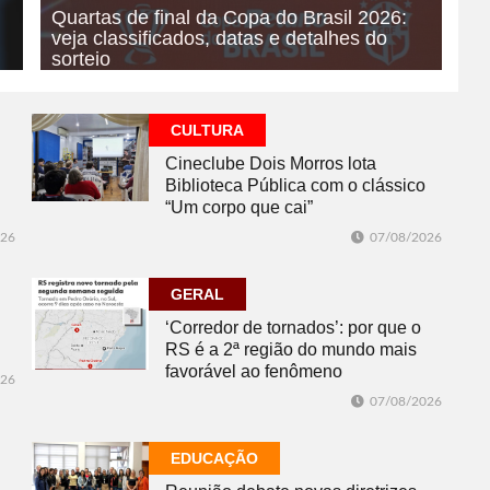
Quartas de final da Copa do Brasil 2026:
veja classificados, datas e detalhes do
sorteio
07/08/2026
ESPORTE
CULTURA
Cineclube Dois Morros lota
Biblioteca Pública com o clássico
“Um corpo que cai”
026
07/08/2026
GERAL
‘Corredor de tornados’: por que o
RS é a 2ª região do mundo mais
favorável ao fenômeno
026
07/08/2026
EDUCAÇÃO