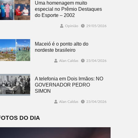
Uma homenagem muito
especial no Prêmio Destaques
do Esporte – 2002
Opinião
29/05/2026
Maceió é o ponto alto do
nordeste brasileiro
Alan Caldas
23/04/2026
A telefonia em Dois Irmãos: NO
GOVERNADOR PEDRO
SIMON
Alan Caldas
23/04/2026
FOTOS DO DIA