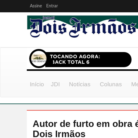
Assine
Entrar
Início
JDI
Notícias
Colunas
Me
Autor de furto em obra é
Dois Irmãos