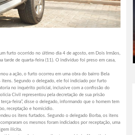
m furto ocorrido no último dia 4 de agosto, em Dois Irmãos,
na tarde de quarta-feira (11). O indivíduo foi preso em casa,
nou a ação, o furto ocorreu em uma obra do bairro Bela
itens. Segundo o delegado, ele foi indiciado por furto
utoria no inquérito policial, inclusive com a confissão do
olícia Civil representou pela decretação de sua prisão
de terça-feira”, disse o delegado, informando que o homem tem
ubo, receptação e homicídio.
endeu os itens furtados. Segundo o delegado Borba, os itens
ue compraram os mesmos foram indiciados por receptação, uma
em ilícita.