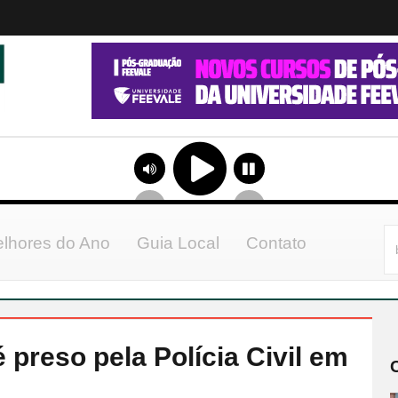
lhores do Ano
Guia Local
Contato
 preso pela Polícia Civil em