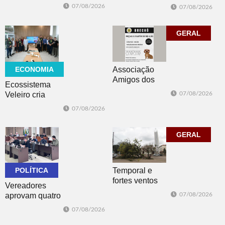
Copo, Los
para a
07/08/2026
07/08/2026
Bandoleros e
Educação
Green Brush
Especial na
vencem no
perspectiva
GERAL
futsal
inclusiva
ECONOMIA
Associação
Amigos dos
Ecossistema
Animais de Dois
Veleiro cria
07/08/2026
Irmãos promove
Núcleo para
07/08/2026
brechó neste
posicionar Dois
sábado
Irmãos como
cidade
GERAL
globalmente
conectada
POLÍTICA
Temporal e
fortes ventos
Vereadores
derrubam
aprovam quatro
07/08/2026
árvores e
projetos do
07/08/2026
deixam parte da
Poder Executivo
cidade sem luz