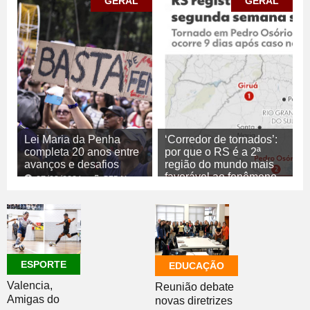
GERAL
GERAL
Lei Maria da Penha
‘Corredor de tornados’:
completa 20 anos entre
por que o RS é a 2ª
avanços e desafios
região do mundo mais
favorável ao fenômeno
07/08/2026
GERAL
07/08/2026
GERAL
ESPORTE
EDUCAÇÃO
Valencia,
Reunião debate
Amigas do
novas diretrizes