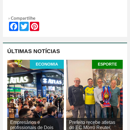
› Compartilhe
Facebook
Twitter
Pinterest
ÚLTIMAS NOTÍCIAS
ECONOMIA
ESPORTE
Empresários e
Prefeito recebe atletas
profissionais de Dois
do EC Morro Reuter,