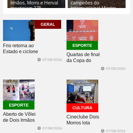
Irmãos, Morro e Herval
campeões do
prestigiam 27ª
Intermunicipal Master
Construsul
65+
07/08/2026
07/08/2026
GERAL
ECONOMIA
ESPORTE
Frio retorna ao
ESPORTE
Estado e ciclone
Quartas de final
se afasta para o
07/08/2026
da Copa do
oceano no fim
Brasil 2026: veja
de semana
07/08/2026
classificados,
datas e detalhes
do sorteio
ESPORTE
CULTURA
Aberto de Vôlei
Cineclube Dois
de Dois Irmãos
Morros lota
segue neste
Biblioteca
07/08/2026
07/08/2026
sábado com