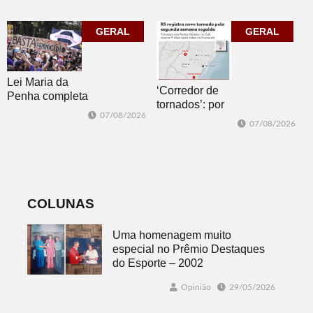
Pública com o
mais quatro
clássico “Um
jogos
GERAL
corpo que cai”
GERAL
Lei Maria da
‘Corredor de
Penha completa
tornados’: por
20 anos entre
07/08/2026
que o RS é a 2ª
avanços e
07/08/2026
região do
desafios
mundo mais
favorável ao
fenômeno
COLUNAS
Uma homenagem muito
especial no Prêmio Destaques
do Esporte – 2002
Opinião
29/05/2026