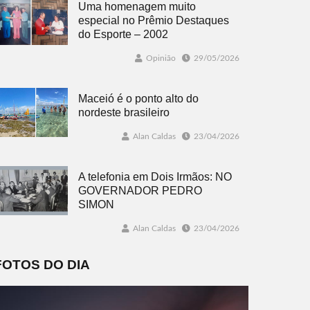
Uma homenagem muito
especial no Prêmio Destaques
do Esporte – 2002
Opinião
29/05/2026
Maceió é o ponto alto do
nordeste brasileiro
Alan Caldas
23/04/2026
A telefonia em Dois Irmãos: NO
GOVERNADOR PEDRO
SIMON
Alan Caldas
23/04/2026
FOTOS DO DIA