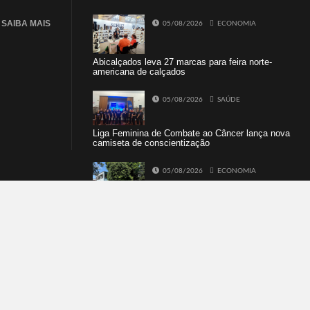
SAIBA MAIS
05/08/2026
ECONOMIA
Abicalçados leva 27 marcas para feira norte-
americana de calçados
05/08/2026
SAÚDE
Liga Feminina de Combate ao Câncer lança nova
camiseta de conscientização
05/08/2026
ECONOMIA
SINE Dois Irmãos terá seleção com 10
oportunidades de emprego no dia 10