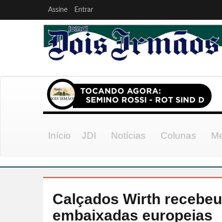
Assine
Entrar
Início
JDI
Notícias
Colunas
Me
Calçados Wirth recebeu
embaixadas europeias