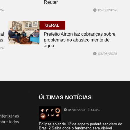
Reuter
026
05/08/2026
GERAL
al
Prefeito Airton faz cobranças sobre
as
problemas no abastecimento de
água
026
05/08/2026
ÚLTIMAS NOTÍCIAS
05/08/2026
GERAL
terligar as
sobre todos
Eclipse solar de 12 de agosto poderá ser visto do
Brasil? Saiba onde o fenômeno será visível