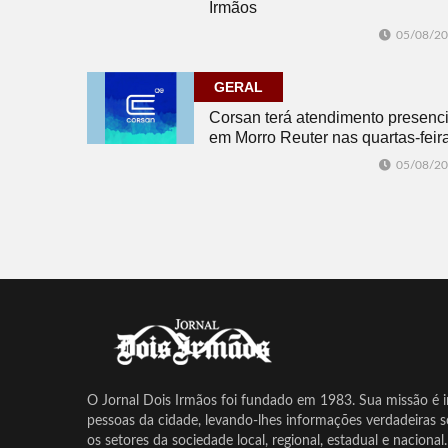
Irmãos
05/08/2
GERAL
Corsan terá atendimento presenci
em Morro Reuter nas quartas-feir
05/08/2
O Jornal Dois Irmãos foi fundado em 1983. Sua missão é in
pessoas da cidade, levando-lhes informações verdadeiras 
os setores da sociedade local, regional, estadual e nacional.