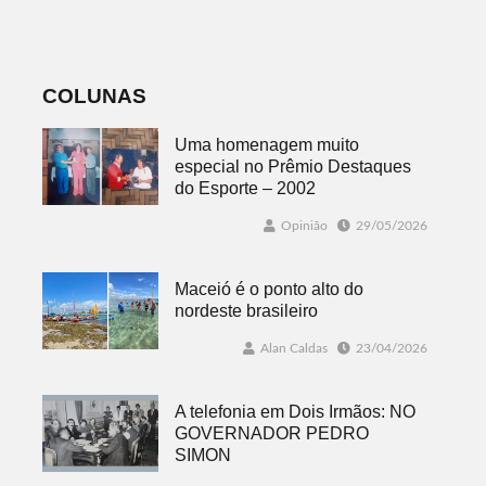
datas e detalhes
mais quatro
do sorteio
jogos
COLUNAS
Uma homenagem muito
especial no Prêmio Destaques
do Esporte – 2002
Opinião
29/05/2026
Maceió é o ponto alto do
nordeste brasileiro
Alan Caldas
23/04/2026
A telefonia em Dois Irmãos: NO
GOVERNADOR PEDRO
SIMON