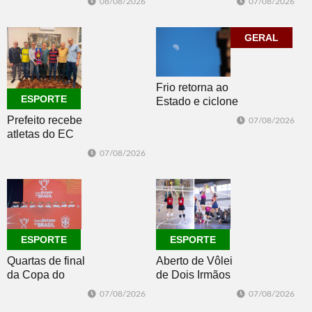
07/08/2026
08/08/2026
Morro e Herval
com disputas de
prestigiam 27ª
Handebol Mirim
Construsul
GERAL
Frio retorna ao
ESPORTE
Estado e ciclone
se afasta para o
Prefeito recebe
07/08/2026
oceano no fim
atletas do EC
de semana
Morro Reuter,
07/08/2026
campeões do
Intermunicipal
Master 65+
ESPORTE
ESPORTE
Quartas de final
Aberto de Vôlei
da Copa do
de Dois Irmãos
Brasil 2026: veja
segue neste
07/08/2026
07/08/2026
classificados,
sábado com