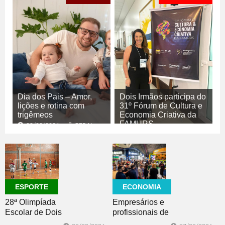
Dia dos Pais – Amor,
Dois Irmãos participa do
lições e rotina com
31º Fórum de Cultura e
trigêmeos
Economia Criativa da
FAMURS
08/08/2026
GERAL
08/08/2026
CULTURA
ECONOMIA
ESPORTE
Empresários e
28ª Olimpíada
profissionais de
Escolar de Dois
Dois Irmãos,
Irmãos retorna