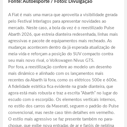
Fonte: Autoesporte / Fotos: Divulgação
A Fiat é mais uma marca que aproveita a visibilidade gerada
pelo Festival Interlagos para apresentar novidades ao
mercado. Neste caso, a bola da vez é o reestilizado Pulse
Abarth 2026, que estreia dianteira redesenhada, linhas mais
agressivas e pacote de equipamentos mais recheado. As
mudanças acontecem dentro da já esperada atualização de
meia-vida e reforçam a posição do SUV compacto contra
seu mais novo rival, o Volkswagen Nivus GTS.
Por fora, a reestilização confere ao modelo um desenho
mais dinâmico e alinhado com os lançamentos mais
recentes da Abarth lá fora, como os elétricos 500e e 600e.
A fidelidade estética fica evidente na grade dianteira, que
agora está mais robusta e traz a escrita “Abarth” no lugar do
escudo com o escorpião. Os elementos verticais internos,
no estilo dos carros da Maserati, seguem o padrão do Pulse
convencional, mas neste caso têm detalhes em vermelho.
O estilo mais agressivo se faz presente também no para-
choque, que exibe nova entradas de ar e faróis de neblina