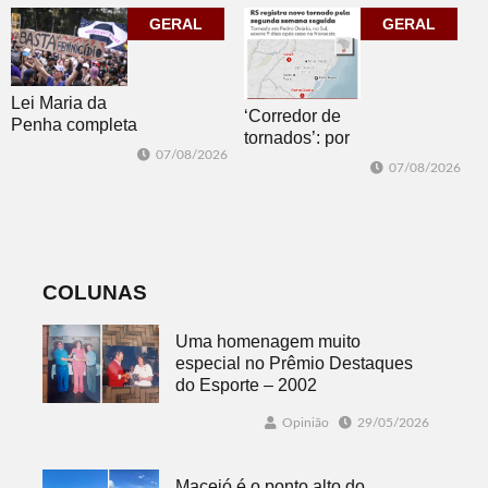
clássico “Um
jogos
GERAL
corpo que cai”
GERAL
Lei Maria da
‘Corredor de
Penha completa
tornados’: por
20 anos entre
07/08/2026
que o RS é a 2ª
avanços e
07/08/2026
região do
desafios
mundo mais
favorável ao
fenômeno
COLUNAS
Uma homenagem muito
especial no Prêmio Destaques
do Esporte – 2002
Opinião
29/05/2026
Maceió é o ponto alto do