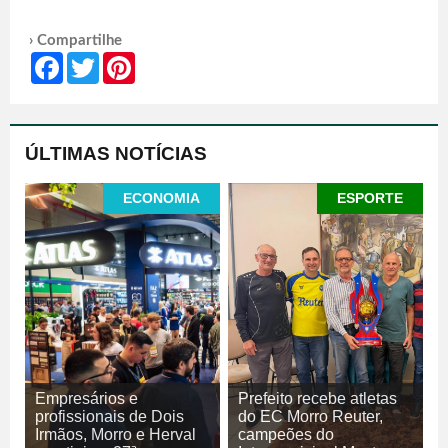
› Compartilhe
Facebook
Twitter
Pinterest
ÚLTIMAS NOTÍCIAS
ECONOMIA
ESPORTE
Empresários e
Prefeito recebe atletas
profissionais de Dois
do EC Morro Reuter,
Irmãos, Morro e Herval
campeões do