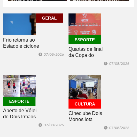
prestigiam 27ª
Intermunicipal Master
Construsul
65+
07/08/2026
07/08/2026
GERAL
ECONOMIA
ESPORTE
Frio retorna ao
ESPORTE
Estado e ciclone
Quartas de final
se afasta para o
07/08/2026
da Copa do
oceano no fim
Brasil 2026: veja
de semana
07/08/2026
classificados,
datas e detalhes
do sorteio
ESPORTE
CULTURA
Aberto de Vôlei
Cineclube Dois
de Dois Irmãos
Morros lota
segue neste
Biblioteca
07/08/2026
07/08/2026
sábado com
Pública com o
mais quatro