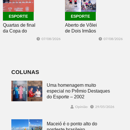
ESPORTE
ESPORTE
Quartas de final
Aberto de Vôlei
da Copa do
de Dois Irmãos
Brasil 2026: veja
segue neste
07/08/2026
07/08/2026
classificados,
sábado com
datas e detalhes
mais quatro
do sorteio
jogos
COLUNAS
Uma homenagem muito
especial no Prêmio Destaques
do Esporte – 2002
Opinião
29/05/2026
Maceió é o ponto alto do
nordeste brasileiro