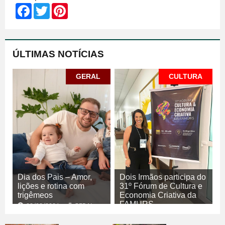
Facebook
Twitter
Pinterest
ÚLTIMAS NOTÍCIAS
GERAL
CULTURA
Dia dos Pais – Amor,
Dois Irmãos participa do
lições e rotina com
31º Fórum de Cultura e
trigêmeos
Economia Criativa da
FAMURS
08/08/2026
GERAL
08/08/2026
CULTURA