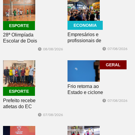
ECONOMIA
ESPORTE
Empresários e
28ª Olimpíada
profissionais de
Escolar de Dois
Dois Irmãos,
Irmãos retorna
07/08/2026
08/08/2026
Morro e Herval
com disputas de
prestigiam 27ª
Handebol Mirim
Construsul
GERAL
Frio retorna ao
ESPORTE
Estado e ciclone
se afasta para o
Prefeito recebe
07/08/2026
oceano no fim
atletas do EC
de semana
Morro Reuter,
07/08/2026
campeões do
Intermunicipal
Master 65+