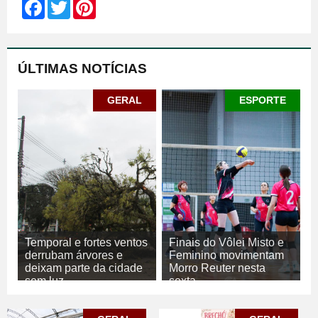
Facebook
Twitter
Pinterest
ÚLTIMAS NOTÍCIAS
GERAL
ESPORTE
Temporal e fortes ventos
Finais do Vôlei Misto e
derrubam árvores e
Feminino movimentam
deixam parte da cidade
Morro Reuter nesta
sem luz
sexta
07/08/2026
GERAL
06/08/2026
ESPORTE