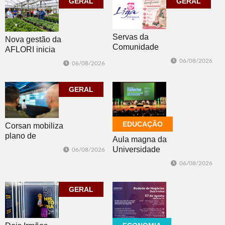
GERAL
GERAL
Servas da
Nova gestão da
Comunidade
AFLORI inicia
Luterana
com visita
06/08/2026
06/08/2026
realizam brechó
técnica e posse
nesta sexta-feira
da diretoria
GERAL
EDUCAÇÃO
Corsan mobiliza
plano de
Aula magna da
contingência
Universidade
06/08/2026
diante da
Feevale
06/08/2026
previsão de
mobiliza
temporais no RS
comunidade
GERAL
acadêmica em
debate sobre o
feminicídio