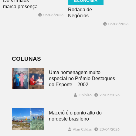
Dois Irmãos
ECONOMIA
marca presença
Rodada de
no evento
06/08/2026
Negócios
Cidade da
promovida pela
Advocacia em
06/08/2026
ACI é nesta
Porto Alegre
sexta-feira em
Dois Irmãos
COLUNAS
Uma homenagem muito
especial no Prêmio Destaques
do Esporte – 2002
Opinião
29/05/2026
Maceió é o ponto alto do
nordeste brasileiro
Alan Caldas
23/04/2026