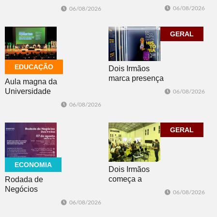
contingência
Luterana
06/08/2026
06/08/2026
diante da
realizam brechó
previsão de
nesta sexta-feira
temporais no RS
GERAL
EDUCAÇÃO
Dois Irmãos
marca presença
Aula magna da
no evento
Universidade
06/08/2026
Cidade da
Feevale
06/08/2026
Advocacia em
mobiliza
Porto Alegre
comunidade
acadêmica em
GERAL
debate sobre o
feminicídio
ECONOMIA
Dois Irmãos
começa a
Rodada de
trabalhar na
Negócios
06/08/2026
atualização do
promovida pela
06/08/2026
Plano Municipal
ACI é nesta