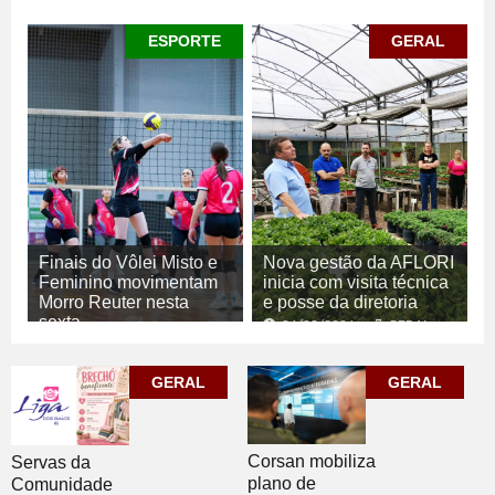
ESPORTE
GERAL
Finais do Vôlei Misto e
Nova gestão da AFLORI
Feminino movimentam
inicia com visita técnica
Morro Reuter nesta
e posse da diretoria
sexta
06/08/2026
GERAL
06/08/2026
ESPORTE
GERAL
GERAL
Corsan mobiliza
Servas da
plano de
Comunidade